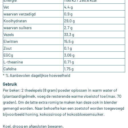
Energie
1195 kJ / 285,6 kcal
Vet
4,4 g
waarvan verzadigd
0,9 g
Koolhydraten
29,0 g
waarvan suikers
2,7 g
Vezels
33,3 g
Eiwitten
15,5 g
Zout
0,1 g
EGCg
3,06 g
L-theanine
0,71 g
Cafeïne
1,75 g
* % Aanbevolen dagelijkse hoeveelheid
Gebruik
Per beker: 2 theelepels (8 gram) poeder oplossen in warm water of
(plantaardige)melk, voeg de resterende warme vloeistof toe (max. 70
graden). Om de latte extra romig te maken kan deze ook in blender
gemengd worden. Naar behoefte kan een zoetstof worden toegevoegd
bijvoorbeeld honing, kokossiroop of kokosbloesemsuiker.
Koel, droog en afgesloten bewaren.