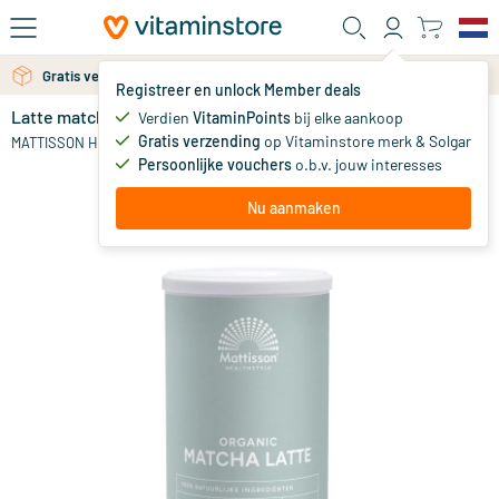
Ga naar de hoofdinhoud
Gratis verzending vanaf 25 euro
Gratis persoonlijk advies via chat of email
Registreer en unlock Member deals
Latte matcha gember - Ceylon kaneel bio
op voorraad
Verdien
VitaminPoints
bij elke aankoop
Gratis verzending
op Vitaminstore merk & Solgar
9
.
MATTISSON HEALTHSTYLE
95
Persoonlijke vouchers
o.b.v. jouw interesses
Nu aanmaken