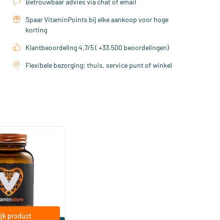
Betrouwbaar advies via chat of email
Spaar VitaminPoints bij elke aankoop voor hoge
korting
Klantbeoordeling 4,7/5 ( +33.500 beoordelingen)
Flexibele bezorging: thuis, service punt of winkel
(158)
a Sterk 75 mcg
ftgels
jk product