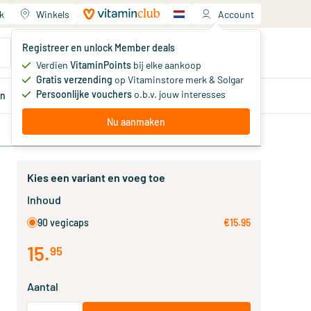
k
Winkels
Account
Jouw winkelwagen
Registreer en unlock Member deals
Je hebt nog geen producten
Verdien
VitaminPoints
bij elke aankoop
Gratis verzending
op Vitaminstore merk & Solgar
Persoonlijke vouchers
o.b.v. jouw interesses
en
Aanbiedingen
Member
deals
Advies
Nu aanmaken
Kies een variant en voeg toe
Inhoud
90 vegicaps
€15.95
15
.
95
Aantal