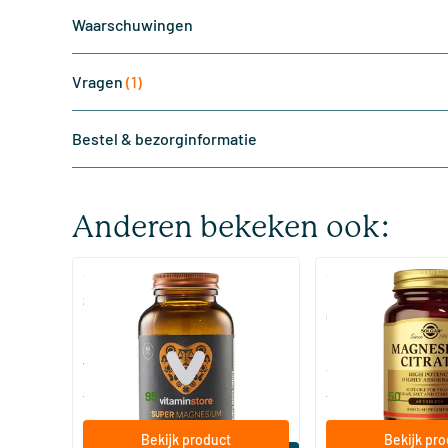
Waarschuwingen
Vragen
(1)
Bestel & bezorginformatie
Anderen bekeken ook:
(510)
(287
Super Magnesium
Magnesium Citrate
Citraat)
60/​120 tabletten
60/​120 tabletten
Vitaminstore
Solgar Vitamins
19
.
16
.
vanaf
vanaf
95
50
Bekijk product
Bekijk pr