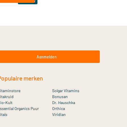
Bestseller
Aanmelden
Populaire merken
itaminstore
Solgar Vitamins
itakruid
Bonusan
io-Kult
Dr. Hauschka
ssential Organics Puur
Orthica
itals
Viridian