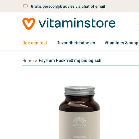
Ga naar de hoofdinhoud
Gratis persoonlijk advies via chat of email
Doe een test
Gezondheidsdoelen
Vitamines & sup
Home
>
Psyllium Husk 750 mg biologisch