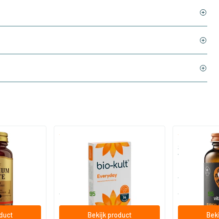
)
(136)
 (Magnesium
Bio-Kult Probiotica
Super D3 Extr
vitamine D
30/​60/​120 capsules
60/​120 so
Bio-Kult
Vitaminstore
13
.
17
.
vanaf
vanaf
95
95
oduct
Bekijk product
Beki