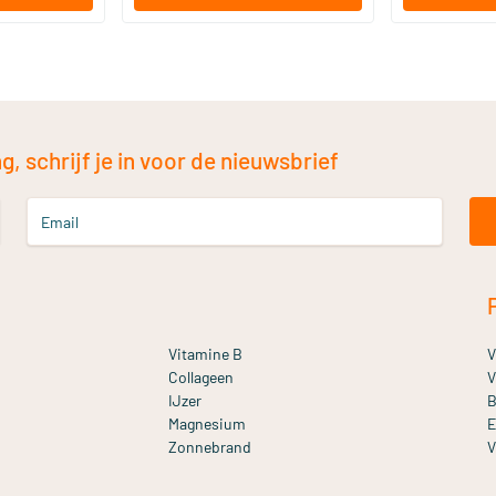
, schrijf je in voor de nieuwsbrief
Email
Vitamine B
V
Collageen
V
IJzer
B
Magnesium
E
Zonnebrand
V