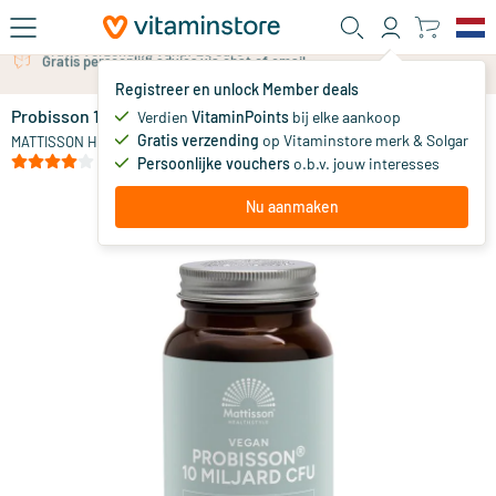
Ga naar de hoofdinhoud
Gratis persoonlijk advies via chat of email
Registreer en unlock Member deals
Probisson 10 miljard CFU met prebiotica
op voorraad
Verdien
VitaminPoints
bij elke aankoop
Gratis verzending
op Vitaminstore merk & Solgar
22
.
MATTISSON HEALTHSTYLE
95
(2)
Persoonlijke vouchers
o.b.v. jouw interesses
Nu aanmaken