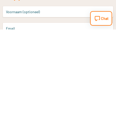
Voornaam (optioneel)
Chat
Email
Aanmelden
Heb je een vraag?
Email
info@vitaminstore.nl
Chat
Reactietijd 1-2 werkdagen
9-17u (indien onl