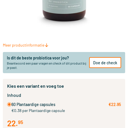
Meer productinformatie
Is dit de beste probiotica voor jou?
Doe de check
Beantwoord een paar vragen en check of dit product bij
je past.
Kies een variant en voeg toe
Inhoud
60 Plantaardige capsules
€22.95
€0.38 per Plantaardige capsule
22
.
95