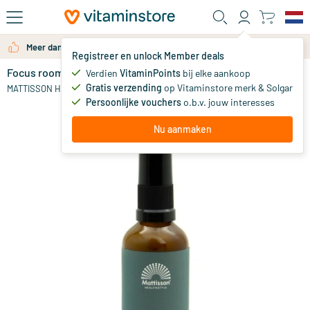
Ga naar de hoofdinhoud
Meer dan 325.000 tevreden klanten per jaar
Registreer en unlock Member deals
Focus roomspray
op voorraad
Verdien
VitaminPoints
bij elke aankoop
Gratis verzending
op Vitaminstore merk & Solgar
14
.
MATTISSON HEALTHSTYLE
95
Persoonlijke vouchers
o.b.v. jouw interesses
Nu aanmaken