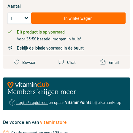
Aantal
In winkelwagen
Dit product is op voorraad
Voor 23:59 besteld, morgen in huis!
Bekijk de lokale voorraad in de buurt
Bewaar
Chat
Email
Members krijgen meer
Login / registreer
en spaar
VitaminPoints
bij elke aankoop
De voordelen van
vitaminstore
Gratis verzending vanaf 25 euro