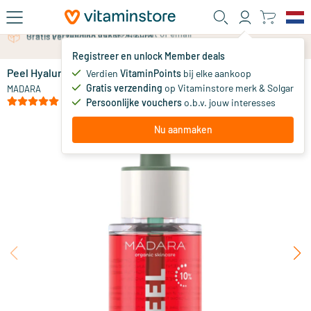
Ga naar de hoofdinhoud
Gratis persoonlijk advies via chat of email
Registreer en unlock Member deals
Peel Hyaluron Intense Serum
op voorraad
Verdien
VitaminPoints
bij elke aankoop
Gratis verzending
op Vitaminstore merk & Solgar
32
.
MADARA
95
(1)
Persoonlijke vouchers
o.b.v. jouw interesses
Nu aanmaken