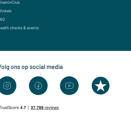
itaminClub
inkels
AQ
ealth checks & events
Volg ons op social media