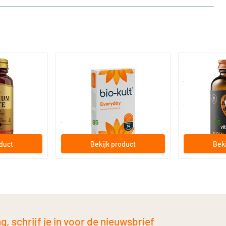
)
(136)
 (Magnesium
Bio-Kult Probiotica
Super D3 Extr
vitamine D
30/​60/​120 capsules
60/​120 so
Bio-Kult
Vitaminstore
13
.
17
.
vanaf
vanaf
95
95
oduct
Bekijk product
Beki
, schrijf je in voor de nieuwsbrief