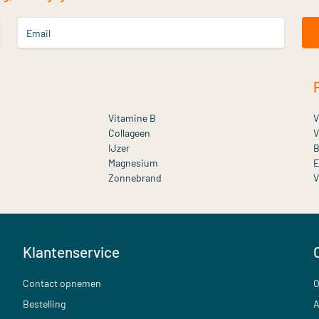
Email
Vitamine B
V
Collageen
V
IJzer
B
Magnesium
E
Zonnebrand
V
Klantenservice
Contact opnemen
O
Bestelling
A