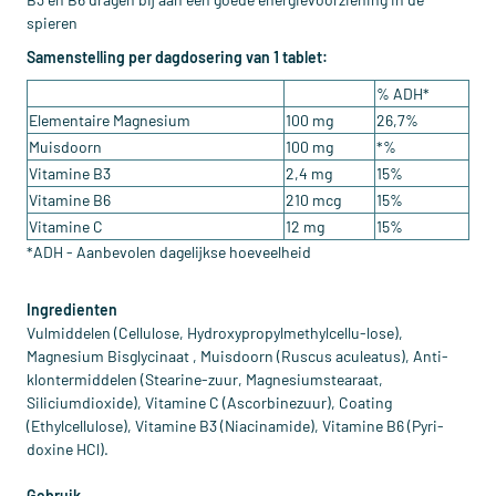
spieren
Samenstelling per dagdosering van 1 tablet:
% ADH*
Elementaire Magnesium
100 mg
26,7%
Muisdoorn
100 mg
*%
Vitamine B3
2,4 mg
15%
Vitamine B6
210 mcg
15%
Vitamine C
12 mg
15%
*ADH - Aanbevolen dagelijkse hoeveelheid
Ingredienten
Vulmiddelen (Cellulose, Hydroxypropylmethylcellu-lose),
Magnesium Bisglycinaat , Muisdoorn (Ruscus aculeatus), Anti-
klontermiddelen (Stearine-zuur, Magnesiumstearaat,
Siliciumdioxide), Vitamine C (Ascorbinezuur), Coating
(Ethylcellulose), Vitamine B3 (Niacinamide), Vitamine B6 (Pyri-
doxine HCl).
Gebruik