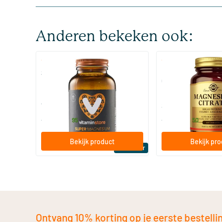
Anderen bekeken ook:
(510)
(287
Super Magnesium
Magnesium Citrate
Citraat)
60/​120 tabletten
60/​120 tabletten
Vitaminstore
Solgar Vitamins
19
.
16
.
vanaf
vanaf
95
50
Bekijk product
Bekijk pr
Bestseller
Ontvang 10% korting op je eerste bestelling