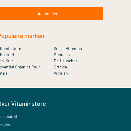
Aanmelden
Populaire merken
itaminstore
Solgar Vitamins
itakruid
Bonusan
io-Kult
Dr. Hauschka
ssential Organics Puur
Orthica
itals
Viridian
Over Vitaminstore
ns bedrijf
dvies