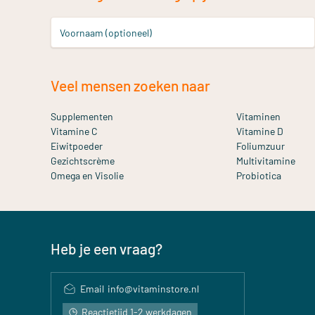
Voornaam (optioneel)
Veel mensen zoeken naar
Supplementen
Vitaminen
Vitamine C
Vitamine D
Eiwitpoeder
Foliumzuur
Gezichtscrème
Multivitamine
Omega en Visolie
Probiotica
Heb je een vraag?
Email
info@vitaminstore.nl
Reactietijd 1-2 werkdagen