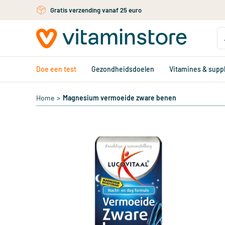
Gratis persoonlijk advies via chat of email
Ga naar de hoofdinhoud
Doe een test
Gezondheidsdoelen
Vitamines & sup
Home
>
Magnesium vermoeide zware benen