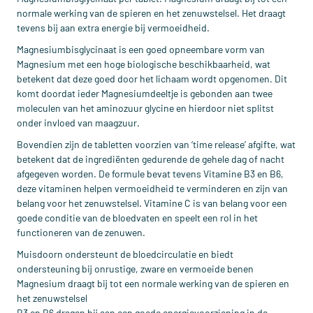
normale werking van de spieren en het zenuwstelsel. Het draagt
tevens bij aan extra energie bij vermoeidheid.
Magnesiumbisglycinaat is een goed opneembare vorm van
Magnesium met een hoge biologische beschikbaarheid, wat
betekent dat deze goed door het lichaam wordt opgenomen. Dit
komt doordat ieder Magnesiumdeeltje is gebonden aan twee
moleculen van het aminozuur glycine en hierdoor niet splitst
onder invloed van maagzuur.
Bovendien zijn de tabletten voorzien van ‘time release’ afgifte, wat
betekent dat de ingrediënten gedurende de gehele dag of nacht
afgegeven worden. De formule bevat tevens Vitamine B3 en B6,
deze vitaminen helpen vermoeidheid te verminderen en zijn van
belang voor het zenuwstelsel. Vitamine C is van belang voor een
goede conditie van de bloedvaten en speelt een rol in het
functioneren van de zenuwen.
Muisdoorn ondersteunt de bloedcirculatie en biedt
ondersteuning bij onrustige, zware en vermoeide benen
Magnesium draagt bij tot een normale werking van de spieren en
het zenuwstelsel
B3 en B6 dragen bij aan een goede energievoorziening in de