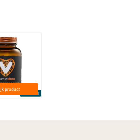
(158)
a Sterk 75 mcg
ftgels
jk product
Bestseller