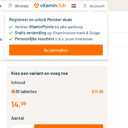
k
Winkels
Account
Jouw winkelwagen
Registreer en unlock Member deals
Je hebt nog geen producten
Verdien
VitaminPoints
bij elke aankoop
Gratis verzending
op Vitaminstore merk & Solgar
Persoonlijke vouchers
o.b.v. jouw interesses
en
Aanbiedingen
Member
deals
Advies
Nu aanmaken
Kies een variant en voeg toe
Inhoud
30 tabletten
€14.99
14
.
99
Aantal