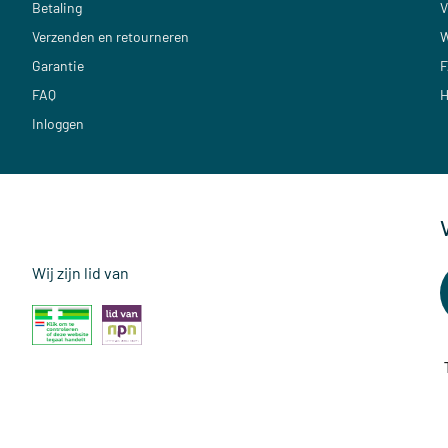
Betaling
V
Verzenden en retourneren
W
Garantie
F
FAQ
H
Inloggen
Wij zijn lid van