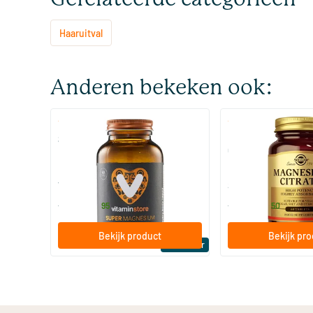
Haaruitval
Anderen bekeken ook:
(510)
(287
Super Magnesium
Magnesium Citrate
Citraat)
60/​120 tabletten
60/​120 tabletten
Vitaminstore
Solgar Vitamins
19
.
16
.
vanaf
vanaf
95
50
Bekijk product
Bekijk pr
Bestseller