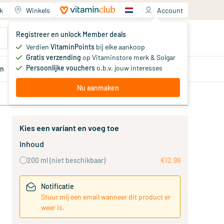
k
Winkels
Account
Jouw winkelwagen
Registreer en unlock Member deals
Je hebt nog geen producten
Verdien
VitaminPoints
bij elke aankoop
Gratis verzending
op Vitaminstore merk & Solgar
Persoonlijke vouchers
o.b.v. jouw interesses
en
Aanbiedingen
Member
deals
Advies
Nu aanmaken
Kies een variant en voeg toe
Inhoud
200 ml
(niet beschikbaar)
€12.99
Notificatie
Stuur mij een email wanneer dit product er
weer is.