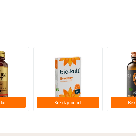
)
(136)
 (Magnesium
Bio-Kult Probiotica
Super D3 Extr
vitamine D
30/​60/​120 capsules
60/​120 so
Bio-Kult
Vitaminstore
13
.
17
.
vanaf
vanaf
95
95
oduct
Bekijk product
Beki