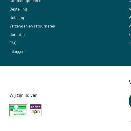
Contact opnemen
O
Bestelling
A
Betaling
V
Verzenden en retourneren
W
Garantie
F
FAQ
H
Inloggen
Wij zijn lid van