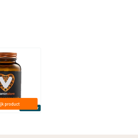
(158)
a Sterk 75 mcg
ftgels
jk product
Bestseller