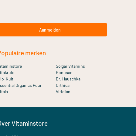
Aanmelden
Populaire merken
itaminstore
Solgar Vitamins
itakruid
Bonusan
io-Kult
Dr. Hauschka
ssential Organics Puur
Orthica
itals
Viridian
Over Vitaminstore