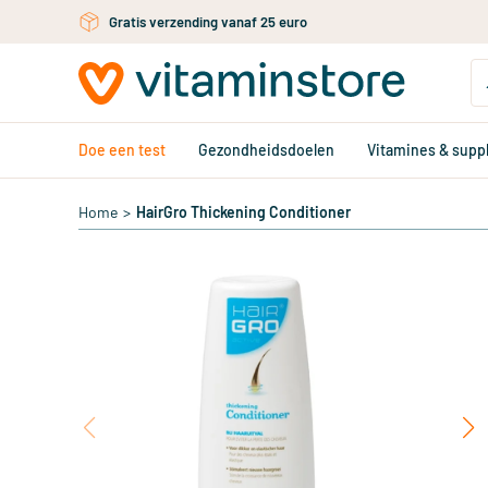
Ga naar de hoofdinhoud
Gratis verzending vanaf 25 euro
Doe een test
Gezondheidsdoelen
Vitamines & sup
Home
>
HairGro Thickening Conditioner