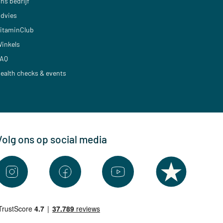
ns bedrijf
dvies
itaminClub
inkels
AQ
ealth checks & events
Volg ons op social media