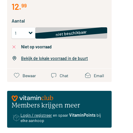
12
.
99
Aantal
niet beschikbaar
niet op voorraad
Bekijk de lokale voorraad in de buurt
Bewaar
Chat
Email
Members krijgen meer
Login / registreer
en spaar
VitaminPoints
bij
elke aankoop