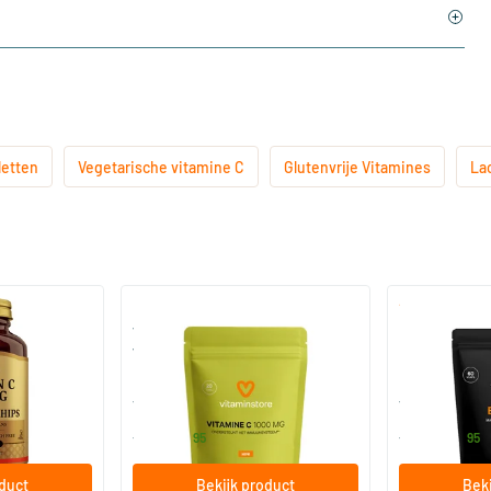
letten
Vegetarische vitamine C
Glutenvrije Vitamines
La
e Hips 1000
Vitamine C1000 mg mini
Ester-C 500 re
 rozenbottel)
verpakking
n
20 tabletten
60/​120 ve
Vitaminstore
Vitaminstore
5
.
18
.
vanaf
vanaf
95
95
oduct
Bekijk product
Beki