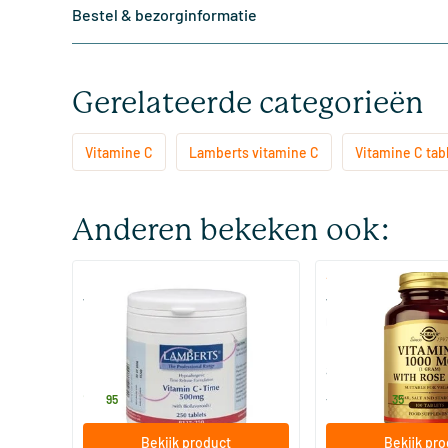
Bestel & bezorginformatie
Gerelateerde categorieën
Vitamine C
Lamberts vitamine C
Vitamine C tab
Anderen bekeken ook:
(37)
Vitamine C 500 Time+
Vitamin C with Ros
bioflavonoiden
mg (vitamine C met
100 tabletten
100/​250 tablette
Lamberts
Solgar Vitamins
16
.
22
.
vanaf
95
35
Bekijk product
Bekijk pr