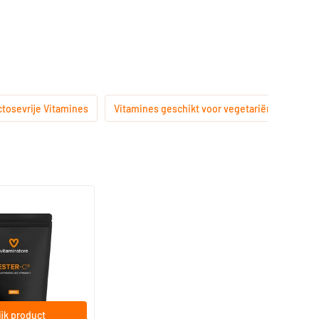
ctosevrije Vitamines
Vitamines geschikt voor vegetariërs
(4)
fill
gicaps
jk product