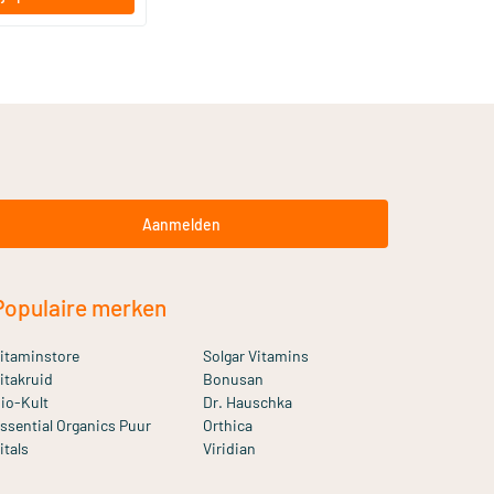
Aanmelden
Populaire merken
itaminstore
Solgar Vitamins
itakruid
Bonusan
io-Kult
Dr. Hauschka
ssential Organics Puur
Orthica
itals
Viridian