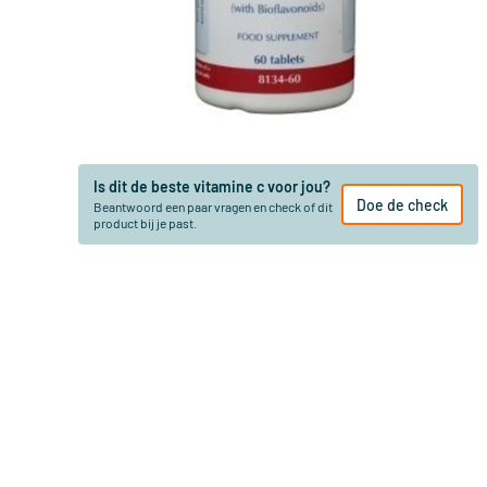
Is dit de beste vitamine c voor jou?
Doe de check
Beantwoord een paar vragen en check of dit
product bij je past.