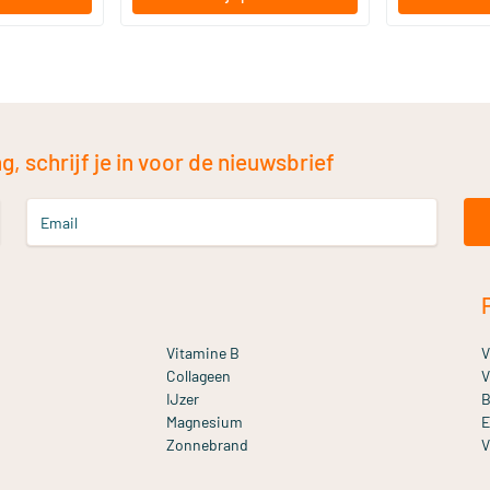
, schrijf je in voor de nieuwsbrief
Email
Vitamine B
V
Collageen
V
IJzer
B
Magnesium
E
Zonnebrand
V