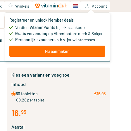
k
Winkels
Account
Jouw winkelwagen
Registreer en unlock Member deals
Je hebt nog geen producten
Verdien
VitaminPoints
bij elke aankoop
Gratis verzending
op Vitaminstore merk & Solgar
Persoonlijke vouchers
o.b.v. jouw interesses
en
Aanbiedingen
Member
deals
Advies
Nu aanmaken
Kies een variant en voeg toe
Inhoud
60 tabletten
€16.95
€0.28 per tablet
16
.
95
Aantal