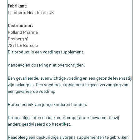
Fabrikant
:
Lamberts Healthcare UK
Distributeur:
Holland Pharma
Bosberg 41
7271 LE Borculo
Dit product is een voedingssupplement.
Aanbevolen dosering niet overschrijden.
Een gevarieerde, evenwichtige voeding en een gezonde levensstijl
zijn belangrijk. Een voedingssupplement is geen vervanging van
een gevarieerde voeding.
Buiten bereik van jonge kinderen houden.
Droog, afgesloten en bij kamertemperatuur bewaren, tenzij
anders geadviseerd op het etiket.
Raadpleeg een deskundige alvorens supplementen te gebruiken