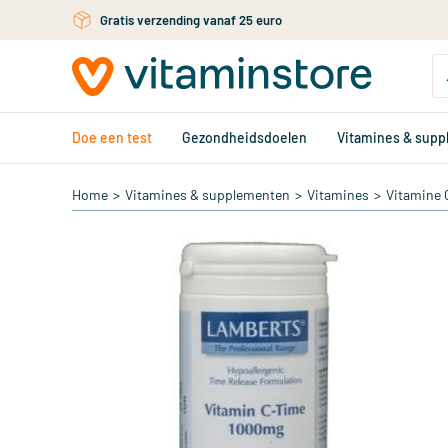
Gratis persoonlijk advies via chat of email
Ga naar de hoofdinhoud
Doe een test
Gezondheidsdoelen
Vitamines & sup
Home
>
Vitamines & supplementen
>
Vitamines
>
Vitamine 