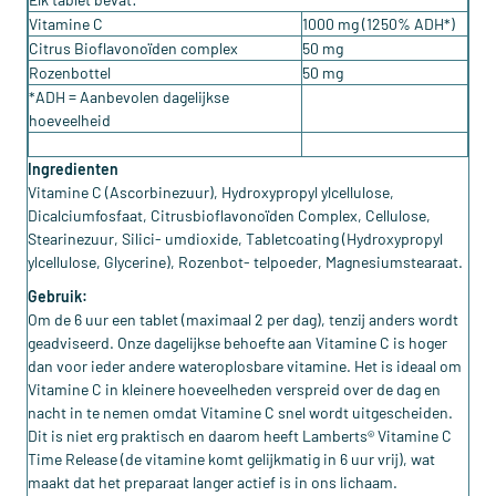
Vitamine C
1000 mg
(1250% ADH*)
Citrus Bioflavonoïden complex
50 mg
Rozenbottel
50 mg
*ADH = Aanbevolen dagelijkse
hoeveelheid
Ingredienten
Vitamine C (Ascorbinezuur), Hydroxypropyl ylcellulose,
Dicalciumfosfaat, Citrusbioflavonoïden Complex, Cellulose,
Stearinezuur, Silici- umdioxide, Tabletcoating (Hydroxypropyl
ylcellulose, Glycerine), Rozenbot- telpoeder, Magnesiumstearaat.
Gebruik:
Om de 6 uur een tablet (maximaal 2 per dag), tenzij anders wordt
geadviseerd. Onze dagelijkse behoefte aan Vitamine C is hoger
dan voor ieder andere wateroplosbare vitamine. Het is ideaal om
Vitamine C in kleinere hoeveelheden verspreid over de dag en
nacht in te nemen omdat Vitamine C snel wordt uitgescheiden.
Dit is niet erg praktisch en daarom heeft Lamberts® Vitamine C
Time Release (de vitamine komt gelijkmatig in 6 uur vrij), wat
maakt dat het preparaat langer actief is in ons lichaam.