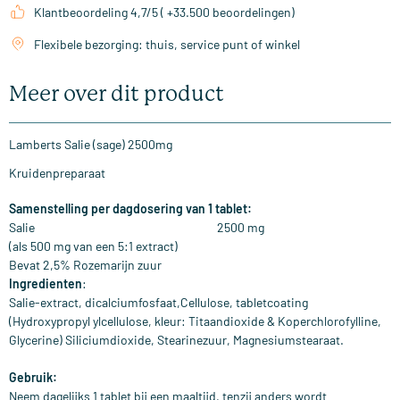
Klantbeoordeling 4,7/5 ( +33.500 beoordelingen)
Flexibele bezorging: thuis, service punt of winkel
Meer over dit product
Lamberts Salie (sage) 2500mg
Kruidenpreparaat
Samenstelling per dagdosering van 1 tablet:
Salie 2500 mg
(als 500 mg van een 5:1 extract)
Bevat 2,5% Rozemarijn zuur
Ingredienten
:
Salie-extract, dicalciumfosfaat,Cellulose, tabletcoating
(Hydroxypropyl ylcellulose, kleur: Titaandioxide & Koperchlorofylline,
Glycerine) Siliciumdioxide, Stearinezuur, Magnesiumstearaat.
Gebruik:
Neem dagelijks 1 tablet bij een maaltijd, tenzij anders wordt