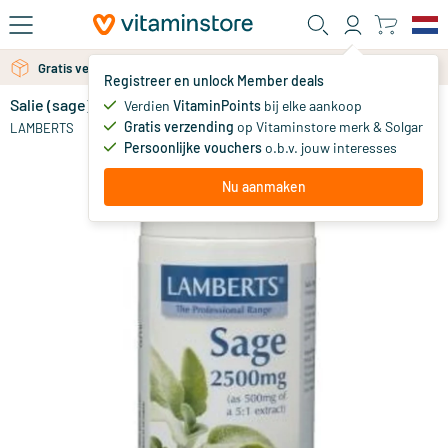
Ga naar de hoofdinhoud
Gratis verzending vanaf 25 euro
Gratis persoonlijk advies via chat of email
Registreer en unlock Member deals
Salie (sage)
op voorraad
Verdien
VitaminPoints
bij elke aankoop
Gratis verzending
op Vitaminstore merk & Solgar
31
.
LAMBERTS
95
Persoonlijke vouchers
o.b.v. jouw interesses
Nu aanmaken