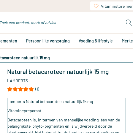
Vitaminstore mer
plementen
Persoonlijke verzorging
Voeding & lifestyle
Merk
etacaroteen natuurlijk 15 mg
Natural betacaroteen natuurlijk 15 mg
LAMBERTS
(1)
Lamberts Natural betacaroteen natuurlijk 15 mg
Vitaminepreparaat
Bètacaroteen is, in termen van menselijke voeding, één van de
belangrijkste phyto-pigmenten en is wijdverbreid door de
plantenwereld. Het behoort tot de familie van carotenoïden en