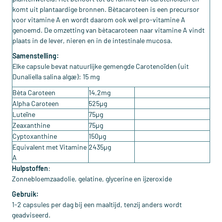
komt uit plantaardige bronnen. Bètacaroteen is een precursor
voor vitamine A en wordt daarom ook wel pro-vitamine A
genoemd. De omzetting van bètacaroteen naar vitamine A vindt
plaats in de lever, nieren en in de intestinale mucosa.
Samenstelling:
Elke capsule bevat natuurlijke gemengde Carotenoïden (uit
Dunaliella salina algæ): 15 mg
Bèta Caroteen
14,2mg
Alpha Caroteen
525µg
Luteïne
75µg
Zeaxanthine
75µg
Cyptoxanthine
150µg
Equivalent met Vitamine
2435µg
A
Hulpstoffen
:
Zonnebloemzaadolie, gelatine, glycerine en ijzeroxide
Gebruik:
1-2 capsules per dag bij een maaltijd, tenzij anders wordt
geadviseerd.