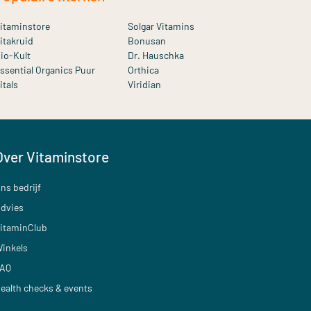
itaminstore
Solgar Vitamins
itakruid
Bonusan
io-Kult
Dr. Hauschka
ssential Organics Puur
Orthica
itals
Viridian
Over Vitaminstore
ns bedrijf
dvies
itaminClub
inkels
AQ
ealth checks & events