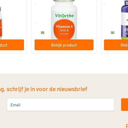
rlijk
Vitamine A 4000IE
Vegan Vitami
120 Plantaardige capsules
100 Planta
Vitortho
Vitakruid
17
.
14
.
95
90
oduct
Bekijk product
Beki
, schrijf je in voor de nieuwsbrief
Email