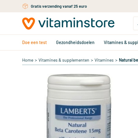
Gratis persoonlijk advies via chat of email
Ga naar de hoofdinhoud
Doe een test
Gezondheidsdoelen
Vitamines & sup
Home
>
Vitamines & supplementen
>
Vitamines
>
Natural b