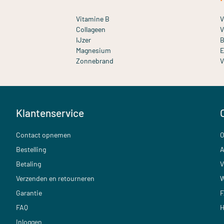
Vitamine B
V
Collageen
V
IJzer
B
Magnesium
E
Zonnebrand
V
Klantenservice
Contact opnemen
O
Bestelling
A
Betaling
V
Verzenden en retourneren
W
Garantie
F
FAQ
H
Inloggen