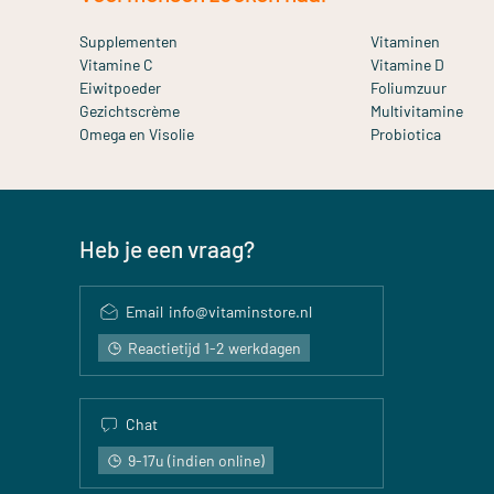
Supplementen
Vitaminen
Vitamine C
Vitamine D
Eiwitpoeder
Foliumzuur
Gezichtscrème
Multivitamine
Omega en Visolie
Probiotica
Heb je een vraag?
Email
info@vitaminstore.nl
Reactietijd 1-2 werkdagen
Chat
9-17u (indien online)