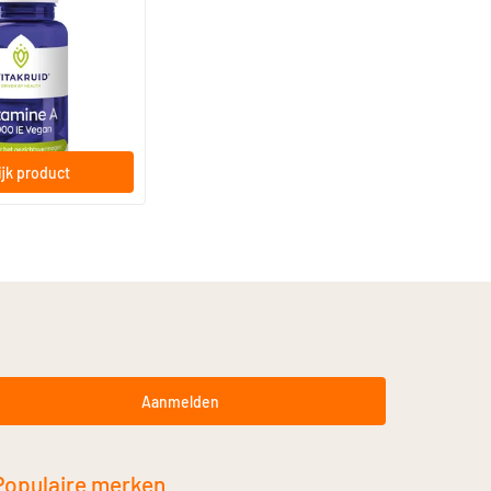
ne A 4000 IE
ardige capsules
jk product
Aanmelden
Populaire merken