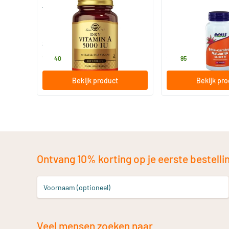
Vitamin A 5000 IU (vitamine A)
Beta caroteen natuu
100 tabletten
90 softgels
Solgar Vitamins
NOW
19
.
28
.
40
95
Bekijk product
Bekijk pr
Ontvang 10% korting op je eerste bestelling
Voornaam (optioneel)
Veel mensen zoeken naar