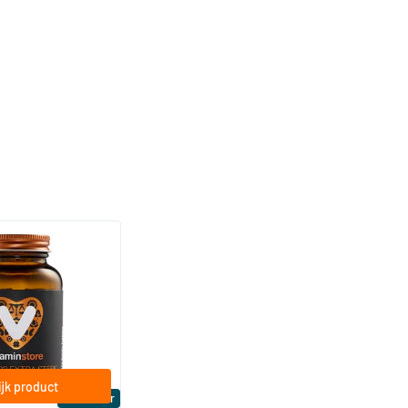
(158)
a Sterk 75 mcg
ftgels
jk product
Bestseller