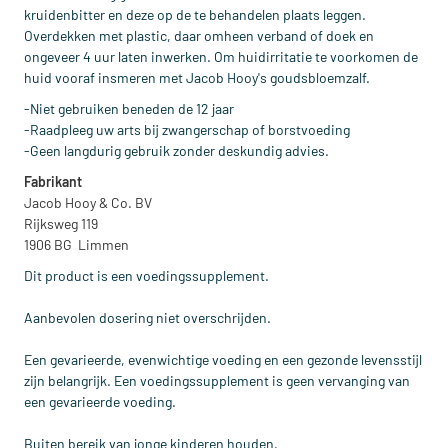
kruidenbitter en deze op de te behandelen plaats leggen.
Overdekken met plastic, daar omheen verband of doek en
ongeveer 4 uur laten inwerken. Om huidirritatie te voorkomen de
huid vooraf insmeren met Jacob Hooy's goudsbloemzalf.
-Niet gebruiken beneden de 12 jaar
-Raadpleeg uw arts bij zwangerschap of borstvoeding
-Geen langdurig gebruik zonder deskundig advies.
Fabrikant
Jacob Hooy & Co. BV
Rijksweg 119
1906 BG Limmen
Dit product is een voedingssupplement.
Aanbevolen dosering niet overschrijden.
Een gevarieerde, evenwichtige voeding en een gezonde levensstijl
zijn belangrijk. Een voedingssupplement is geen vervanging van
een gevarieerde voeding.
Buiten bereik van jonge kinderen houden.