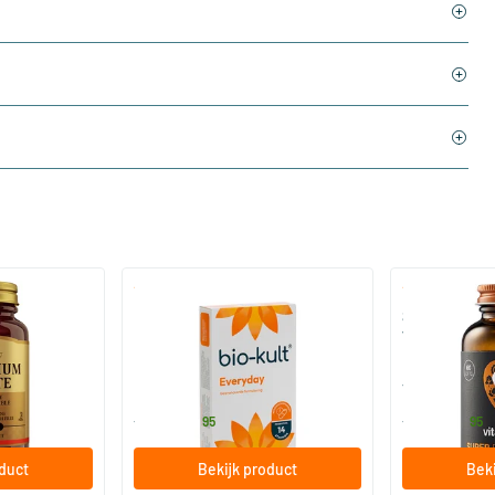
)
(136)
 (Magnesium
Bio-Kult Probiotica
Super D3 Extr
vitamine D
30/​60/​120 capsules
60/​120 so
Bio-Kult
Vitaminstore
13
.
17
.
vanaf
vanaf
95
95
oduct
Bekijk product
Beki