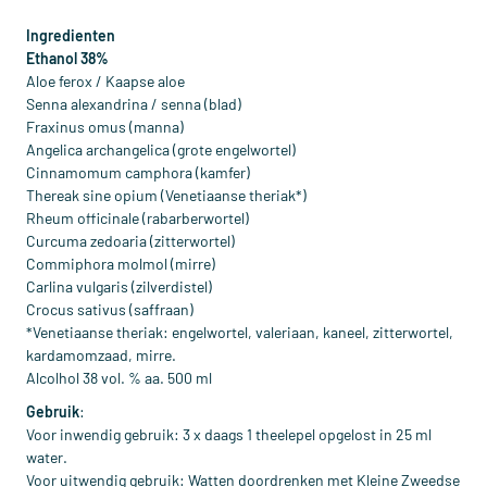
Ingredienten
Ethanol 38%
Aloe ferox / Kaapse aloe
Senna alexandrina / senna (blad)
Fraxinus omus (manna)
Angelica archangelica (grote engelwortel)
Cinnamomum camphora (kamfer)
Thereak sine opium (Venetiaanse theriak*)
Rheum officinale (rabarberwortel)
Curcuma zedoaria (zitterwortel)
Commiphora molmol (mirre)
Carlina vulgaris (zilverdistel)
Crocus sativus (saffraan)
*Venetiaanse theriak: engelwortel, valeriaan, kaneel, zitterwortel,
kardamomzaad, mirre.
Alcolhol 38 vol. % aa. 500 ml
Gebruik
:
Voor inwendig gebruik: 3 x daags 1 theelepel opgelost in 25 ml
water.
Voor uitwendig gebruik: Watten doordrenken met Kleine Zweedse