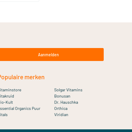
Aanmelden
Populaire merken
itaminstore
Solgar Vitamins
itakruid
Bonusan
io-Kult
Dr. Hauschka
ssential Organics Puur
Orthica
itals
Viridian