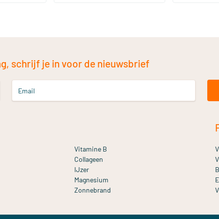
, schrijf je in voor de nieuwsbrief
Email
Vitamine B
V
Collageen
V
IJzer
B
Magnesium
E
Zonnebrand
V