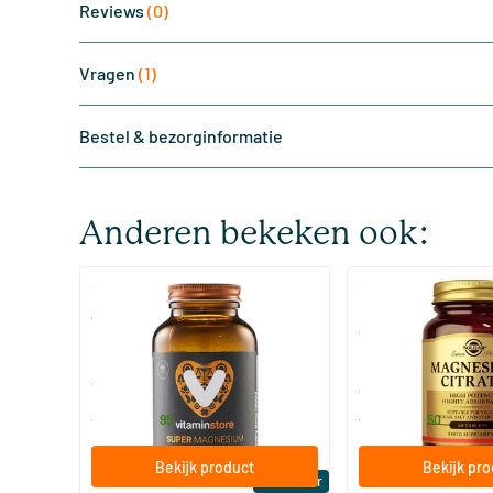
Reviews
(0)
Vragen
(1)
Bestel & bezorginformatie
Anderen bekeken ook:
(510)
(287
Super Magnesium
Magnesium Citrate
Citraat)
60/​120 tabletten
60/​120 tabletten
Vitaminstore
Solgar Vitamins
19
.
16
.
vanaf
vanaf
95
50
Bekijk product
Bekijk pr
Bestseller