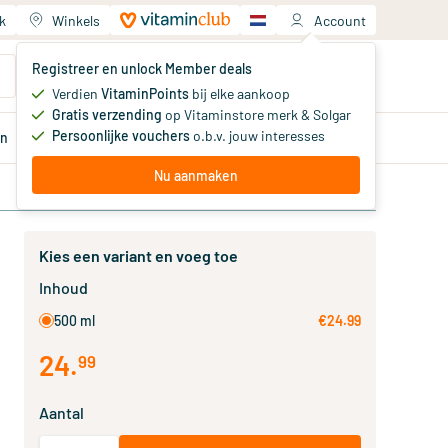
k
Winkels
Account
Jouw winkelwagen
Registreer en unlock Member deals
Je hebt nog geen producten
Verdien
VitaminPoints
bij elke aankoop
Gratis verzending
op Vitaminstore merk & Solgar
Persoonlijke vouchers
o.b.v. jouw interesses
en
Aanbiedingen
Member
deals
Advies
Nu aanmaken
Kies een variant en voeg toe
Inhoud
500 ml
€24.99
24
.
99
Aantal