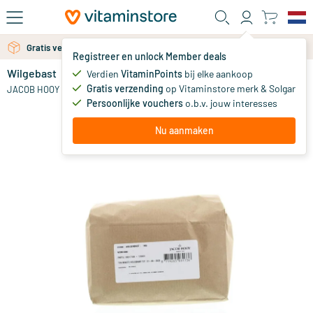
Ga naar de hoofdinhoud
Gratis verzending vanaf 25 euro
Registreer en unlock Member deals
Wilgebast
op voorraad
Verdien
VitaminPoints
bij elke aankoop
Gratis verzending
op Vitaminstore merk & Solgar
8
.
JACOB HOOY
51
vanaf
Persoonlijke vouchers
o.b.v. jouw interesses
Nu aanmaken