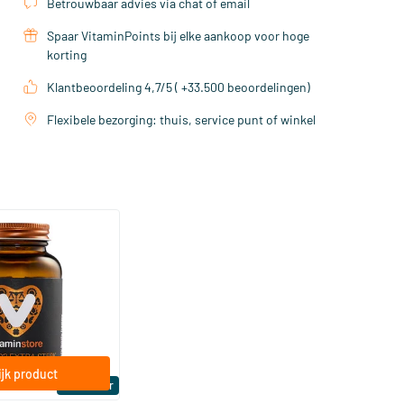
Betrouwbaar advies via chat of email
Spaar VitaminPoints bij elke aankoop voor hoge
korting
Klantbeoordeling 4,7/5 ( +33.500 beoordelingen)
Flexibele bezorging: thuis, service punt of winkel
(158)
a Sterk 75 mcg
ftgels
jk product
Bestseller