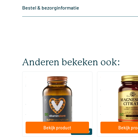
Bestel & bezorginformatie
Anderen bekeken ook:
(510)
(287
Super Magnesium
Magnesium Citrate
Citraat)
60/​120 tabletten
60/​120 tabletten
Vitaminstore
Solgar Vitamins
19
.
16
.
vanaf
vanaf
95
50
Bekijk product
Bekijk pr
Bestseller