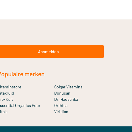
Aanmelden
Populaire merken
itaminstore
Solgar Vitamins
itakruid
Bonusan
io-Kult
Dr. Hauschka
ssential Organics Puur
Orthica
itals
Viridian