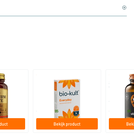
)
(136)
 (Magnesium
Bio-Kult Probiotica
Super D3 Extr
vitamine D
30/​60/​120 capsules
60/​120 so
Bio-Kult
Vitaminstore
13
.
17
.
vanaf
vanaf
95
95
oduct
Bekijk product
Beki