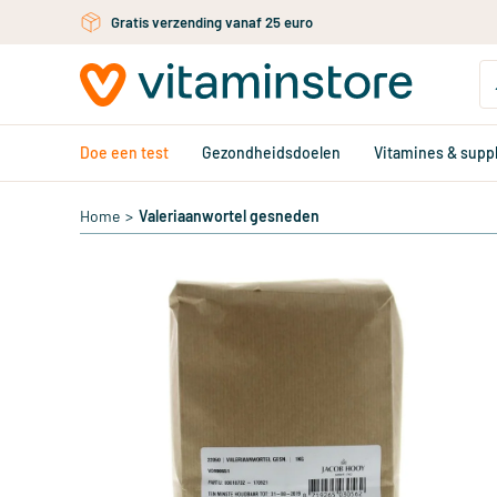
Ga naar de hoofdinhoud
Gratis verzending vanaf 25 euro
Doe een test
Gezondheidsdoelen
Vitamines & sup
Home
>
Valeriaanwortel gesneden