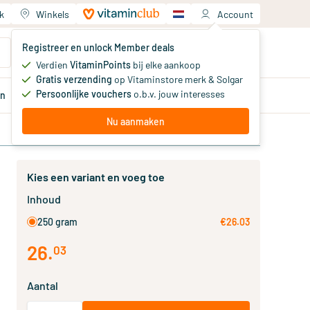
k
Winkels
Account
Jouw winkelwagen
Registreer en unlock Member deals
Je hebt nog geen producten
Verdien
VitaminPoints
bij elke aankoop
Gratis verzending
op Vitaminstore merk & Solgar
Persoonlijke vouchers
o.b.v. jouw interesses
en
Aanbiedingen
Member
deals
Advies
Nu aanmaken
Kies een variant en voeg toe
Inhoud
250 gram
€26.03
26
.
03
Aantal