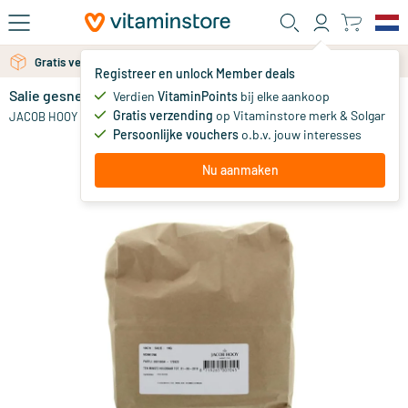
Ga naar de hoofdinhoud
Gratis verzending vanaf 25 euro
Gratis persoonlijk advies via chat of email
Registreer en unlock Member deals
Salie gesneden
op voorraad
Verdien
VitaminPoints
bij elke aankoop
Gratis verzending
op Vitaminstore merk & Solgar
11
.
JACOB HOOY
47
Persoonlijke vouchers
o.b.v. jouw interesses
Nu aanmaken