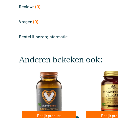
Reviews
(0)
Vragen
(0)
Bestel & bezorginformatie
Anderen bekeken ook:
(510)
(287
Super Magnesium
Magnesium Citrate
Citraat)
60/​120 tabletten
60/​120 tabletten
Vitaminstore
Solgar Vitamins
19
.
16
.
vanaf
vanaf
95
50
Bekijk product
Bekijk pr