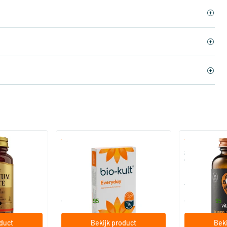
)
(136)
 (Magnesium
Bio-Kult Probiotica
Super D3 Extr
vitamine D
30/​60/​120 capsules
60/​120 so
Bio-Kult
Vitaminstore
13
.
17
.
vanaf
vanaf
95
95
oduct
Bekijk product
Beki