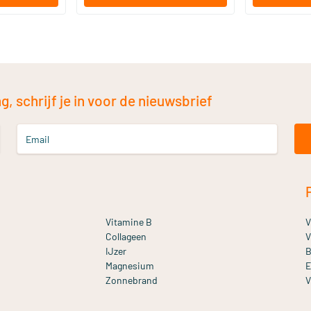
, schrijf je in voor de nieuwsbrief
Email
Vitamine B
V
Collageen
V
IJzer
B
Magnesium
E
Zonnebrand
V