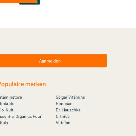
Bestseller
Aanmelden
Populaire merken
itaminstore
Solgar Vitamins
itakruid
Bonusan
io-Kult
Dr. Hauschka
ssential Organics Puur
Orthica
itals
Viridian