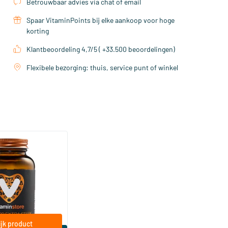
Betrouwbaar advies via chat of email
Spaar VitaminPoints bij elke aankoop voor hoge
korting
Klantbeoordeling 4,7/5 ( +33.500 beoordelingen)
Flexibele bezorging: thuis, service punt of winkel
(158)
a Sterk 75 mcg
ftgels
jk product