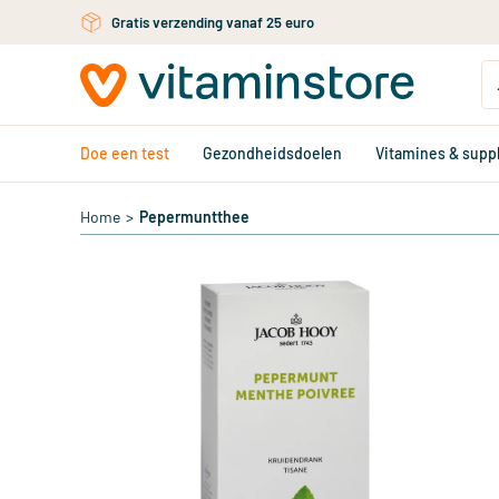
Gratis verzending vanaf 25 euro
Ga naar de hoofdinhoud
Doe een test
Gezondheidsdoelen
Vitamines & sup
Home
>
Pepermuntthee