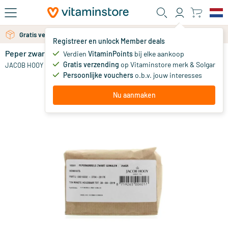
Ga naar de hoofdinhoud
Gratis persoonlijk advies via chat of email
Gratis verzending vanaf 25 euro
Registreer en unlock Member deals
Peper zwart gemalen
op voorraad
Verdien
VitaminPoints
bij elke aankoop
Gratis verzending
op Vitaminstore merk & Solgar
14
.
JACOB HOOY
77
Persoonlijke vouchers
o.b.v. jouw interesses
Nu aanmaken