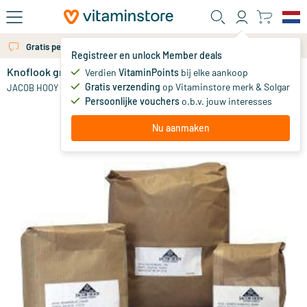
Ga naar de hoofdinhoud
Gratis persoonlijk advies via chat of email
Registreer en unlock Member deals
Knoflook granulaat
op voorraad
Verdien
VitaminPoints
bij elke aankoop
Gratis verzending
op Vitaminstore merk & Solgar
7
.
JACOB HOOY
73
Persoonlijke vouchers
o.b.v. jouw interesses
Nu aanmaken