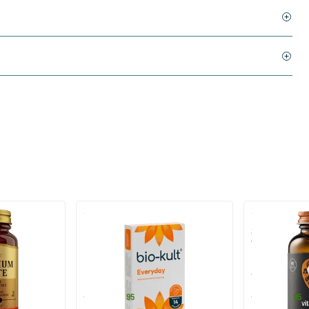
)
(136)
 (Magnesium
Bio-Kult Probiotica
Super D3 Extr
vitamine D
30/​60/​120 capsules
60/​120 so
Bio-Kult
Vitaminstore
13
.
17
.
vanaf
vanaf
95
95