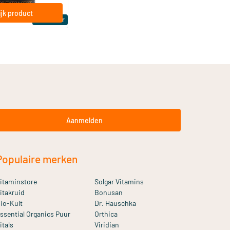
jk product
Bestseller
Aanmelden
Populaire merken
itaminstore
Solgar Vitamins
itakruid
Bonusan
io-Kult
Dr. Hauschka
ssential Organics Puur
Orthica
itals
Viridian