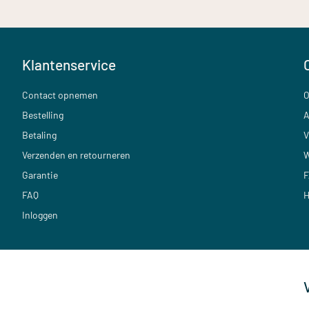
Klantenservice
Contact opnemen
O
Bestelling
A
Betaling
V
Verzenden en retourneren
W
Garantie
F
FAQ
H
Inloggen