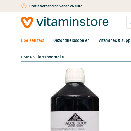
Ga naar de hoofdinhoud
Gratis verzending vanaf 25 euro
Doe een test
Gezondheidsdoelen
Vitamines & sup
Home
>
Hertshoornolie