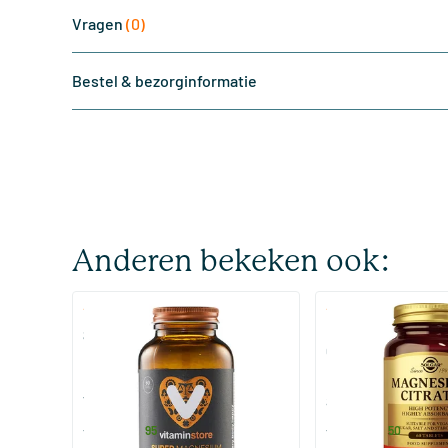
Vragen
(0)
Bestel & bezorginformatie
Anderen bekeken ook:
(510)
(287
Super Magnesium
Magnesium Citrate
Citraat)
60/​120 tabletten
60/​120 tabletten
Vitaminstore
Solgar Vitamins
19
.
16
.
vanaf
vanaf
95
50