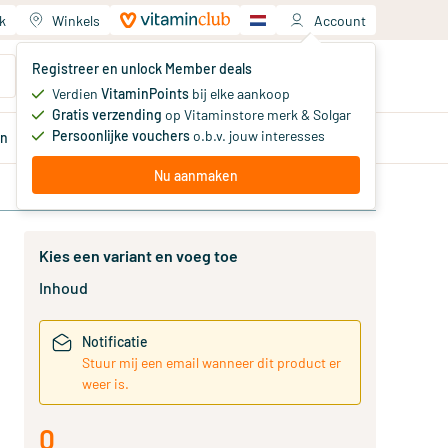
k
Winkels
Account
Jouw winkelwagen
Registreer en unlock Member deals
Je hebt nog geen producten
Verdien
VitaminPoints
bij elke aankoop
Gratis verzending
op Vitaminstore merk & Solgar
Persoonlijke vouchers
o.b.v. jouw interesses
en
Aanbiedingen
Member
deals
Advies
Nu aanmaken
Kies een variant en voeg toe
Inhoud
Notificatie
Stuur mij een email wanneer dit product er
weer is.
0