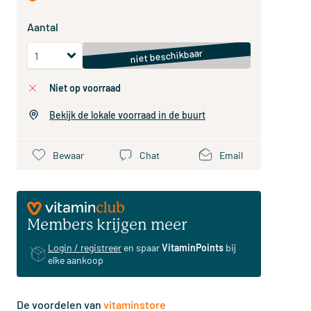
Aantal
niet beschikbaar
niet op voorraad
Bekijk de lokale voorraad in de buurt
Bewaar
Chat
Email
Members krijgen meer
Login / registreer
en spaar
VitaminPoints
bij
elke aankoop
De voordelen van
vitaminstore