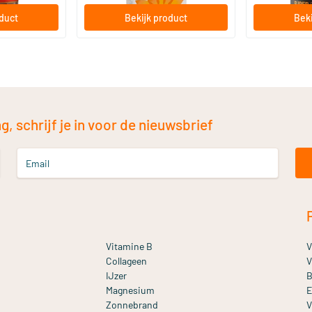
oduct
Bekijk product
Beki
, schrijf je in voor de nieuwsbrief
Email
Vitamine B
V
Collageen
V
IJzer
B
Magnesium
E
Zonnebrand
V