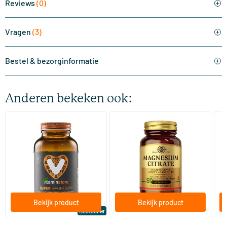
Reviews
(0)
Vragen
(3)
Bestel & bezorginformatie
Anderen bekeken ook:
(510)
(287)
Super Magnesium
Magnesium Citrate
Bi
(Magnesium Citraat)
60/​120 tabletten
60/​120 tabletten
Vitaminstore
Solgar Vitamins
Bi
19
.
16
.
vanaf
vanaf
v
95
50
Bekijk product
Bekijk product
Bestseller