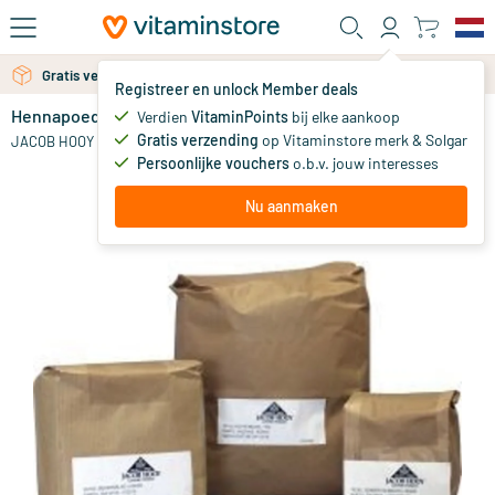
Ga naar de hoofdinhoud
Gratis verzending vanaf 25 euro
Registreer en unlock Member deals
Hennapoeder zwart
op voorraad
Verdien
VitaminPoints
bij elke aankoop
Gratis verzending
op Vitaminstore merk & Solgar
12
.
JACOB HOOY
90
vanaf
Persoonlijke vouchers
o.b.v. jouw interesses
Nu aanmaken