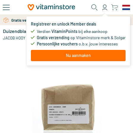
Ga naar de hoofdinhoud
Gratis verzending vanaf 25 euro
Registreer en unlock Member deals
Duizendblad
op voorraad
Verdien
VitaminPoints
bij elke aankoop
Gratis verzending
op Vitaminstore merk & Solgar
9
.
JACOB HOOY
59
vanaf
Persoonlijke vouchers
o.b.v. jouw interesses
Nu aanmaken