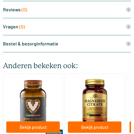
Reviews
(0)
Vragen
(0)
Bestel & bezorginformatie
Anderen bekeken ook:
(510)
(287)
Super Magnesium
Magnesium Citrate
Bi
(Magnesium Citraat)
60/​120 tabletten
60/​120 tabletten
Vitaminstore
Solgar Vitamins
Bi
19
.
16
.
vanaf
vanaf
v
95
50
Bekijk product
Bekijk product
Bestseller