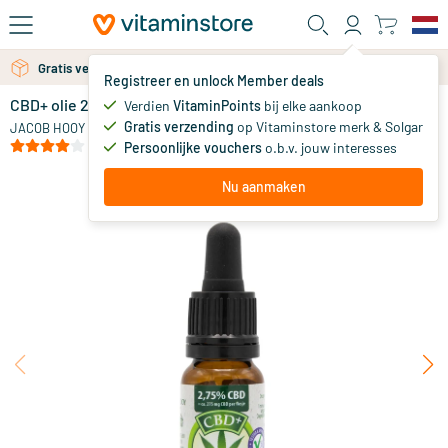
Ga naar de hoofdinhoud
Gratis verzending vanaf 25 euro
Gratis persoonlijk advies via chat of email
Registreer en unlock Member deals
CBD+ olie 2,75%
op voorraad
Verdien
VitaminPoints
bij elke aankoop
Gratis verzending
op Vitaminstore merk & Solgar
19
.
JACOB HOOY
99
vanaf
(36)
Persoonlijke vouchers
o.b.v. jouw interesses
Nu aanmaken