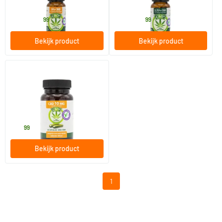
Jacob Hooy
Jacob Hooy
29
.
19
.
vanaf
vanaf
99
99
Bekijk product
Bekijk product
(2)
CBD+ Capsules 10 mg One-a-
Day
60 plantaardige softgels
Jacob Hooy
39
.
99
Bekijk product
1