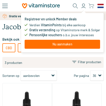
Ga naar de hoofdinhoud
Gratis verzending vanaf 25 euro
Registreer en unlock Member deals
Verdien
VitaminPoints
bij elke aankoop
Jacob Hooy CBD
Gratis verzending
op Vitaminstore merk & Solgar
Persoonlijke vouchers
o.b.v. jouw interesses
Bekijk ook
Nu aanmaken
CBD
Cibdol CBD
Mattisson Healthstyle CBD
Filter producten
3 producten
Sorteren op
Per pagina
(1)
(36)
CBD+ Olie 5%
CBD+ olie 2,75%
10/​30 ml
10/​30 ml