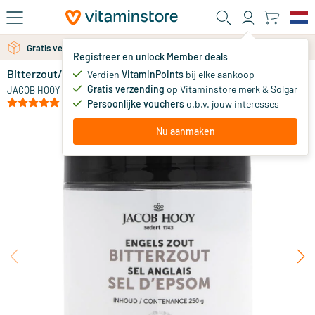
Ga naar de hoofdinhoud
Gratis verzending vanaf 25 euro
Registreer en unlock Member deals
Bitterzout/Engelszout
op voorraad
Verdien
VitaminPoints
bij elke aankoop
Gratis verzending
op Vitaminstore merk & Solgar
5
.
JACOB HOOY
99
vanaf
(3)
Persoonlijke vouchers
o.b.v. jouw interesses
Nu aanmaken