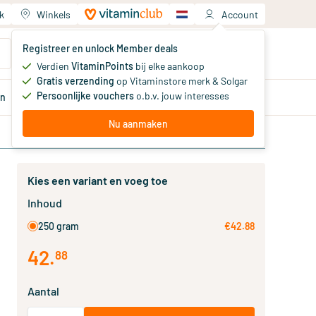
k
Winkels
Account
Jouw winkelwagen
Registreer en unlock Member deals
Je hebt nog geen producten
Verdien
VitaminPoints
bij elke aankoop
Gratis verzending
op Vitaminstore merk & Solgar
Persoonlijke vouchers
o.b.v. jouw interesses
en
Aanbiedingen
Member
deals
Advies
Nu aanmaken
Kies een variant en voeg toe
Inhoud
250 gram
€42.88
42
.
88
Aantal