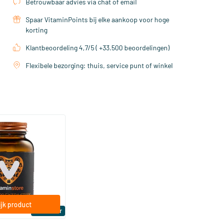
Betrouwbaar advies via chat of email
Spaar VitaminPoints bij elke aankoop voor hoge
korting
Klantbeoordeling 4,7/5 ( +33.500 beoordelingen)
Flexibele bezorging: thuis, service punt of winkel
(158)
a Sterk 75 mcg
ftgels
jk product
Bestseller