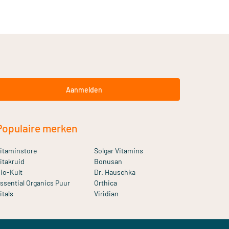
Aanmelden
Populaire merken
itaminstore
Solgar Vitamins
itakruid
Bonusan
io-Kult
Dr. Hauschka
ssential Organics Puur
Orthica
itals
Viridian