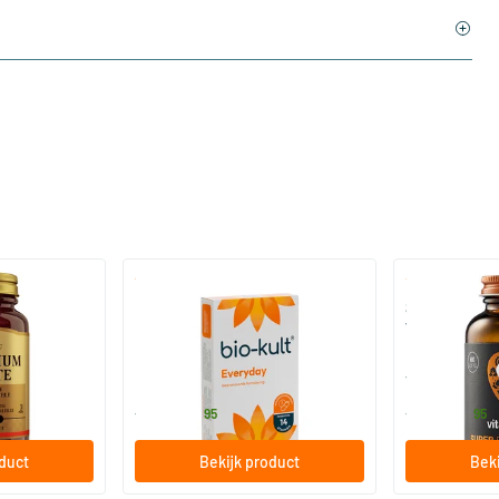
)
(136)
 (Magnesium
Bio-Kult Probiotica
Super D3 Extr
vitamine D
30/​60/​120 capsules
60/​120 so
Bio-Kult
Vitaminstore
13
.
17
.
vanaf
vanaf
95
95
oduct
Bekijk product
Beki