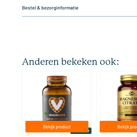
Bestel & bezorginformatie
Anderen bekeken ook:
(510)
(287
Super Magnesium
Magnesium Citrate
Citraat)
60/​120 tabletten
60/​120 tabletten
Vitaminstore
Solgar Vitamins
19
.
16
.
vanaf
vanaf
95
50
Bekijk product
Bekijk pr
Bestseller