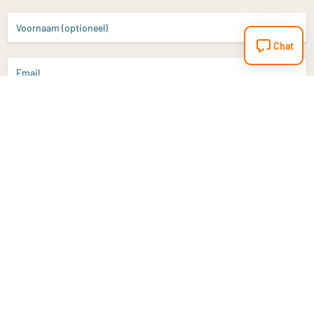
Voornaam (optioneel)
Chat
Email
Aanmelden
Heb je een vraag?
Email
info@vitaminstore.nl
Chat
Reactietijd 1-2 werkdagen
9-17u (indien onl