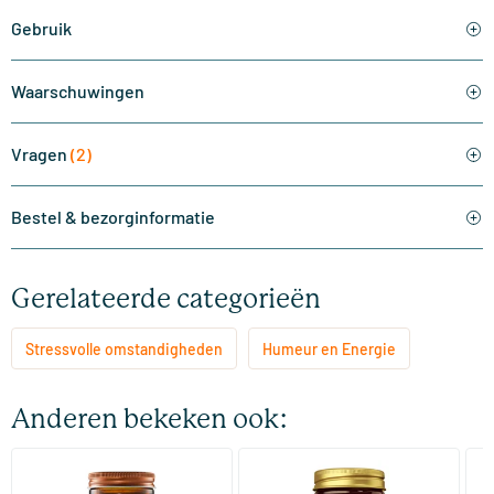
Gebruik
Waarschuwingen
Vragen
(2)
Bestel & bezorginformatie
Gerelateerde categorieën
Stressvolle omstandigheden
Humeur en Energie
Anderen bekeken ook:
(510)
(287)
Super Magnesium
Magnesium Citrate
Bi