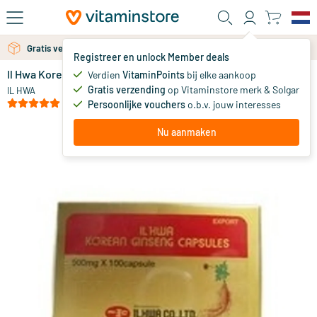
Ga naar de hoofdinhoud
Gratis persoonlijk advies via chat of email
Gratis verzending vanaf 25 euro
Registreer en unlock Member deals
Il Hwa Korean Ginseng 500mg
op voorraad
Verdien
VitaminPoints
bij elke aankoop
Gratis verzending
op Vitaminstore merk & Solgar
35
.
IL HWA
50
vanaf
(3)
Persoonlijke vouchers
o.b.v. jouw interesses
Nu aanmaken