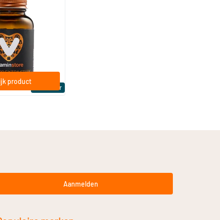
(158)
a Sterk 75 mcg
ftgels
jk product
Bestseller
Aanmelden