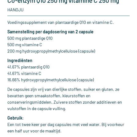
Co-enzym Q10 250 mg vitamine C 250 mg
HANOJU
Voedingssupplement van plantaardige Q10 en vitamine C.
Samenstelling per dagdosering van 2 capsule
500 mg plantaardige Q10
500 mg vitamine C
200 mg hydroxypropylmethylcellulose (capsule)
Ingrediënten
41.67% plantaardig Q10
41.67% vitamine C
16.66% hydroxypropylmethylcellulose (capsule)
De capsules zijn vrij van dierlijke stoffen, suiker en gluten, ze
bevatten geen smaakstoffen, kleurstoffen en
conserveringsmiddelen. Zuivere stoffen zonder additieven en
vulstoffen in de capsule vulling.
Gebruik
:
Een tot twee keer per dag capsules met veel water. Bij voorkeur
een half uur voor de maaltijd.