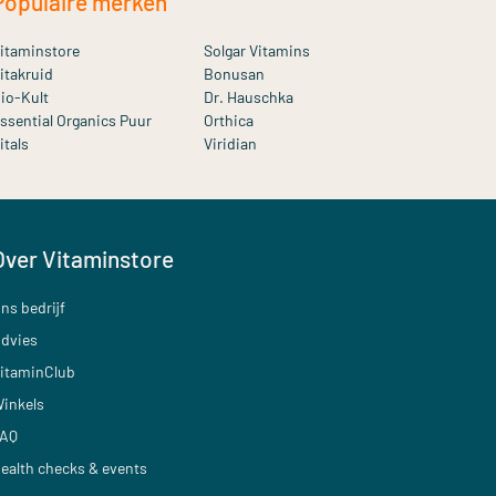
Populaire merken
itaminstore
Solgar Vitamins
itakruid
Bonusan
io-Kult
Dr. Hauschka
ssential Organics Puur
Orthica
itals
Viridian
Over Vitaminstore
ns bedrijf
dvies
itaminClub
inkels
AQ
ealth checks & events