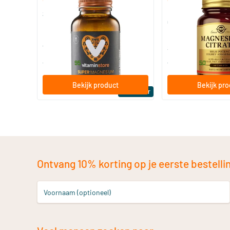
(510)
(287
Super Magnesium
Magnesium Citrate
Citraat)
60/​120 tabletten
60/​120 tabletten
Vitaminstore
Solgar Vitamins
19
.
16
.
vanaf
vanaf
95
50
Bekijk product
Bekijk pr
Bestseller
Ontvang 10% korting op je eerste bestelling
Voornaam (optioneel)