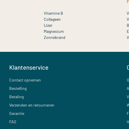
Vitamine B
V
Collageen
V
IJzer
B
Magnesium
E
Zonnebrand
V
Klantenservice
Contact opnemen
O
Bestelling
A
Betaling
V
Verzenden en retourneren
W
Garantie
F
FAQ
H