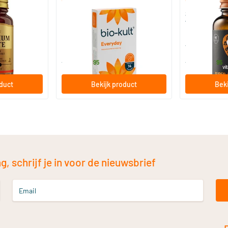
)
(136)
 (Magnesium
Bio-Kult Probiotica
Super D3 Extr
vitamine D
30/​60/​120 capsules
60/​120 so
Bio-Kult
Vitaminstore
13
.
17
.
vanaf
vanaf
95
95
oduct
Bekijk product
Beki
, schrijf je in voor de nieuwsbrief
Email