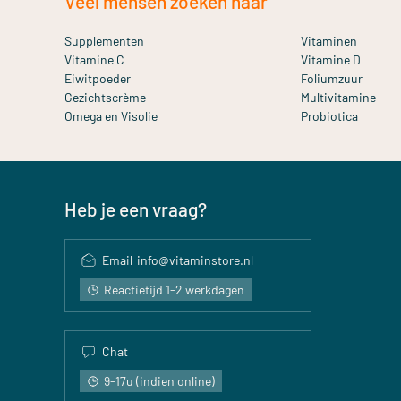
Veel mensen zoeken naar
Supplementen
Vitaminen
Vitamine C
Vitamine D
Eiwitpoeder
Foliumzuur
Gezichtscrème
Multivitamine
Omega en Visolie
Probiotica
Heb je een vraag?
Email
info@vitaminstore.nl
Reactietijd 1-2 werkdagen
Chat
9-17u (indien online)