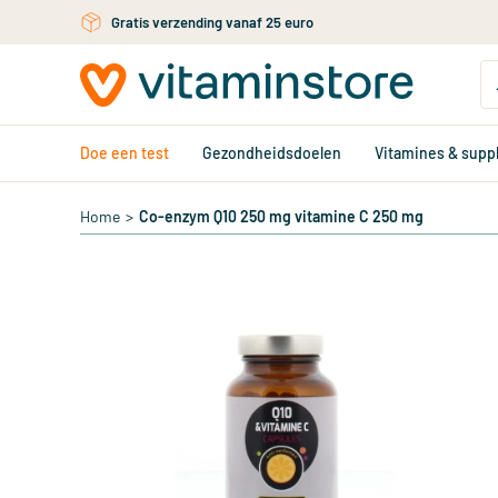
Ga naar de hoofdinhoud
Gratis persoonlijk advies via chat of email
Doe een test
Gezondheidsdoelen
Vitamines & sup
Home
>
Co-enzym Q10 250 mg vitamine C 250 mg