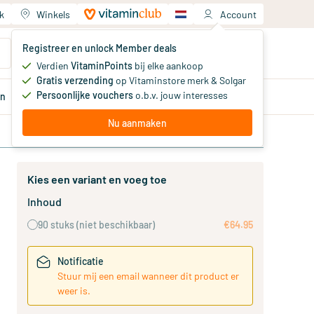
k
Winkels
Account
Jouw winkelwagen
Registreer en unlock Member deals
Je hebt nog geen producten
Verdien
VitaminPoints
bij elke aankoop
Gratis verzending
op Vitaminstore merk & Solgar
Persoonlijke vouchers
o.b.v. jouw interesses
en
Aanbiedingen
Member
deals
Advies
Nu aanmaken
Kies een variant en voeg toe
Inhoud
90 stuks
(niet beschikbaar)
€64.95
Notificatie
Stuur mij een email wanneer dit product er
weer is.