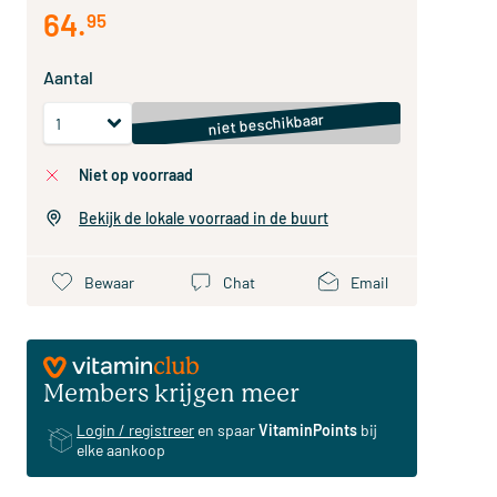
64
.
95
Aantal
niet beschikbaar
niet op voorraad
Bekijk de lokale voorraad in de buurt
Bewaar
Chat
Email
Members krijgen meer
Login / registreer
en spaar
VitaminPoints
bij
elke aankoop