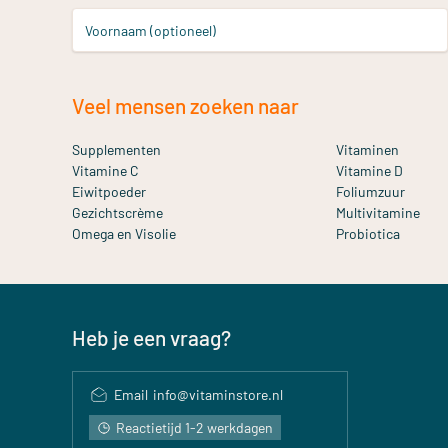
Voornaam (optioneel)
Veel mensen zoeken naar
Supplementen
Vitaminen
Vitamine C
Vitamine D
Eiwitpoeder
Foliumzuur
Gezichtscrème
Multivitamine
Omega en Visolie
Probiotica
Heb je een vraag?
Email
info@vitaminstore.nl
Reactietijd 1-2 werkdagen