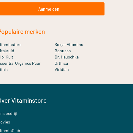
Aanmelden
Populaire merken
itaminstore
Solgar Vitamins
itakruid
Bonusan
io-Kult
Dr. Hauschka
ssential Organics Puur
Orthica
itals
Viridian
Over Vitaminstore
ns bedrijf
dvies
itaminClub