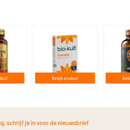
)
(136)
 (Magnesium
Bio-Kult Probiotica
Super D3 Extr
vitamine D
30/​60/​120 capsules
60/​120 so
Bio-Kult
Vitaminstore
13
.
17
.
vanaf
vanaf
95
95
oduct
Bekijk product
Beki
, schrijf je in voor de nieuwsbrief