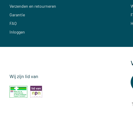
Verzenden en retourneren
W
Garantie
F
FAQ
H
Inloggen
Wij zijn lid van