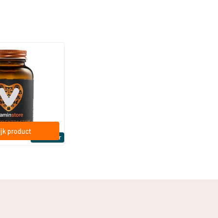
(158)
a Sterk 75 mcg
ftgels
jk product
Bestseller