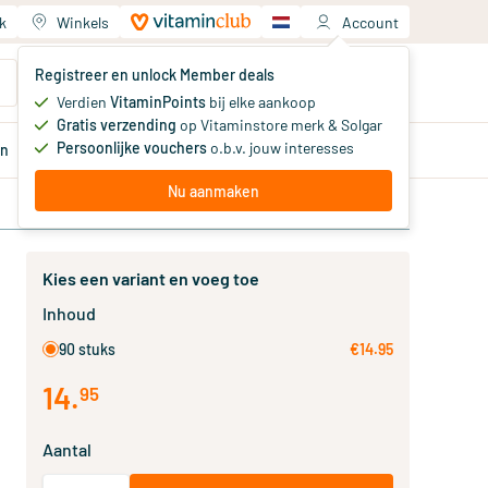
k
Winkels
Account
Jouw winkelwagen
Registreer en unlock Member deals
Je hebt nog geen producten
Verdien
VitaminPoints
bij elke aankoop
Gratis verzending
op Vitaminstore merk & Solgar
Persoonlijke vouchers
o.b.v. jouw interesses
en
Aanbiedingen
Member
deals
Advies
Nu aanmaken
Kies een variant en voeg toe
Inhoud
90 stuks
€14.95
14
.
95
Aantal