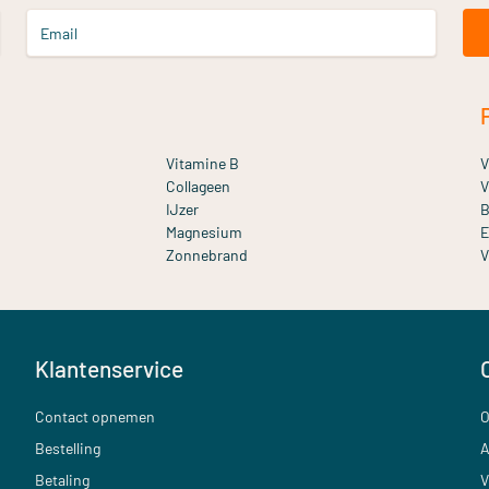
Email
Vitamine B
V
Collageen
V
IJzer
B
Magnesium
E
Zonnebrand
V
Klantenservice
Contact opnemen
O
Bestelling
A
Betaling
V