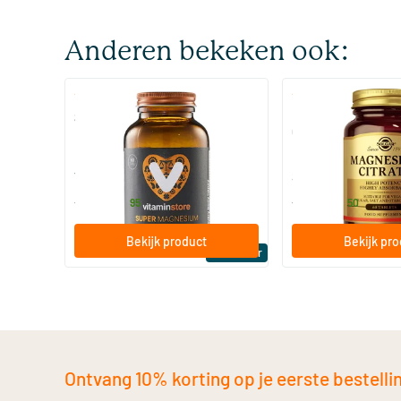
Anderen bekeken ook:
(510)
(287
Super Magnesium
Magnesium Citrate
Citraat)
60/​120 tabletten
60/​120 tabletten
Vitaminstore
Solgar Vitamins
19
.
16
.
vanaf
vanaf
95
50
Bekijk product
Bekijk pr
Bestseller
Ontvang 10% korting op je eerste bestelling