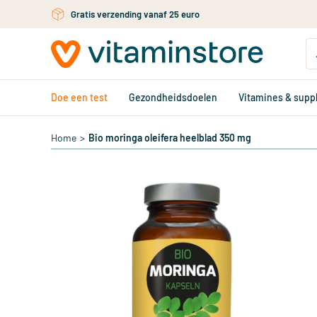
Ga naar de hoofdinhoud
Gratis verzending vanaf 25 euro
Doe een test
Gezondheidsdoelen
Vitamines & sup
Home
>
Bio moringa oleifera heelblad 350 mg