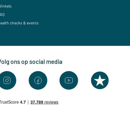
inkels
AQ
ealth checks & events
Volg ons op social media