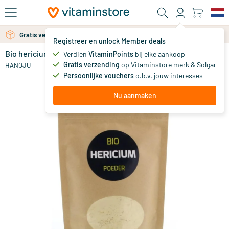
Ga naar de hoofdinhoud
Gratis verzending vanaf 25 euro
Gratis persoonlijk advies via chat of email
Registreer en unlock Member deals
Bio hericium extract
op voorraad
Verdien
VitaminPoints
bij elke aankoop
Gratis verzending
op Vitaminstore merk & Solgar
19
.
HANOJU
95
Persoonlijke vouchers
o.b.v. jouw interesses
Nu aanmaken