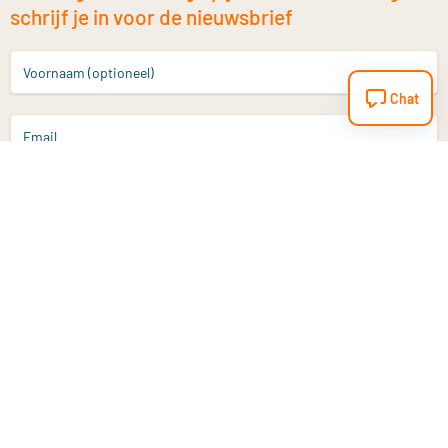
schrijf je in voor de nieuwsbrief
Voornaam (optioneel)
Chat
Email
Aanmelden
Heb je een vraag?
Email
info@vitaminstore.nl
Chat
Reactietijd 1-2 werkdagen
9-17u (indien onl