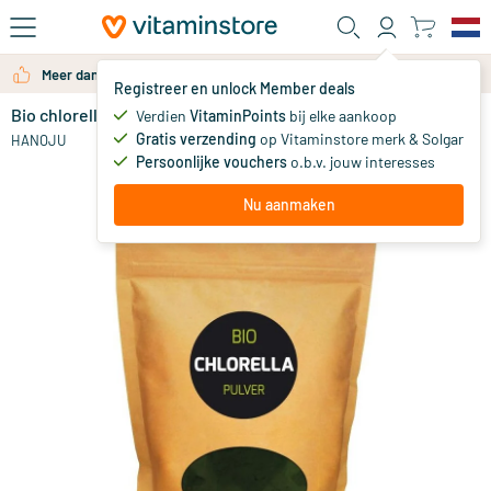
Ga naar de hoofdinhoud
Meer dan 325.000 tevreden klanten per jaar
Registreer en unlock Member deals
Bio chlorella poeder
op voorraad
Verdien
VitaminPoints
bij elke aankoop
Gratis verzending
op Vitaminstore merk & Solgar
29
.
HANOJU
95
vanaf
Persoonlijke vouchers
o.b.v. jouw interesses
Nu aanmaken