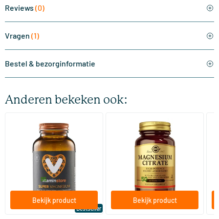
Reviews
(0)
Vragen
(1)
Bestel & bezorginformatie
Anderen bekeken ook:
(510)
(287)
Super Magnesium
Magnesium Citrate
Bi
(Magnesium Citraat)
60/​120 tabletten
60/​120 tabletten
Vitaminstore
Solgar Vitamins
Bi
19
.
16
.
vanaf
vanaf
v
95
50
Bekijk product
Bekijk product
Bestseller