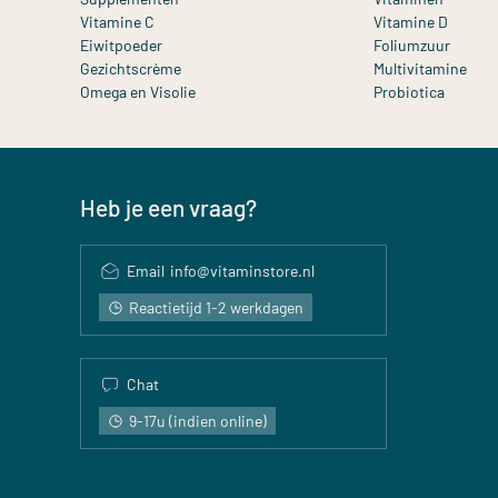
Vitamine C
Vitamine D
Eiwitpoeder
Foliumzuur
Gezichtscrème
Multivitamine
Omega en Visolie
Probiotica
Heb je een vraag?
Email
info@vitaminstore.nl
Reactietijd 1-2 werkdagen
Chat
9-17u (indien online)