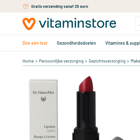
Ga naar de hoofdinhoud
Gratis verzending vanaf 25 euro
Doe een test
Gezondheidsdoelen
Vitamines & sup
Home
>
Persoonlijke verzorging
>
Gezichtsverzorging
>
Mak