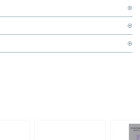
(1)
ion
Velvet Wear Matte Cream
Grow & Fix Ti
Lipstick