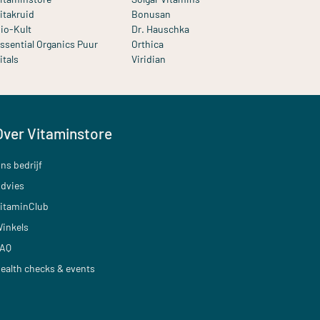
itakruid
Bonusan
io-Kult
Dr. Hauschka
ssential Organics Puur
Orthica
itals
Viridian
Over Vitaminstore
ns bedrijf
dvies
itaminClub
inkels
AQ
ealth checks & events