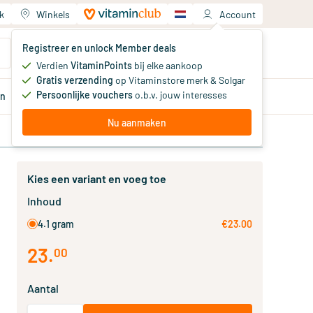
k
Winkels
Account
Jouw winkelwagen
Registreer en unlock Member deals
Je hebt nog geen producten
Verdien
VitaminPoints
bij elke aankoop
Gratis verzending
op Vitaminstore merk & Solgar
Persoonlijke vouchers
o.b.v. jouw interesses
en
Aanbiedingen
Member
deals
Advies
Nu aanmaken
Kies een variant en voeg toe
Inhoud
4.1 gram
€23.00
23
.
00
Aantal