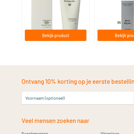
30 ml
30 ml
Dr Hauschka
MADARA
29
.
36
.
vanaf
vanaf
00
95
Bekijk product
Bekijk pr
Ontvang 10% korting op je eerste bestelling
Voornaam (optioneel)
Veel mensen zoeken naar
Supplementen
Vitaminen