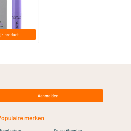
jk product
Aanmelden
Populaire merken
itaminstore
Solgar Vitamins