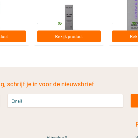
3.8 gram
4.25 ml
MADARA
MADARA
24
.
27
.
vanaf
vanaf
95
95
oduct
Bekijk product
Beki
, schrijf je in voor de nieuwsbrief
Email
Vitamine B
V