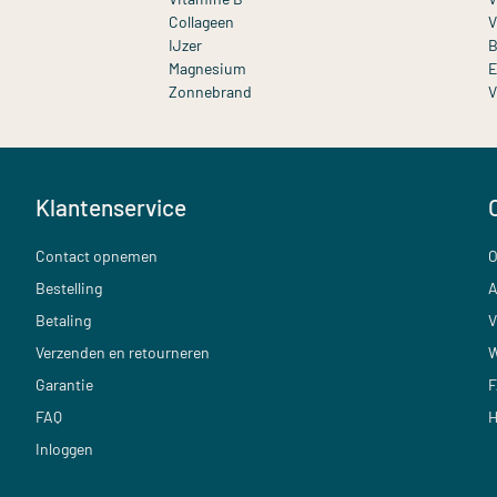
Collageen
V
IJzer
B
Magnesium
E
Zonnebrand
V
Klantenservice
Contact opnemen
O
Bestelling
A
Betaling
V
Verzenden en retourneren
W
Garantie
F
FAQ
H
Inloggen