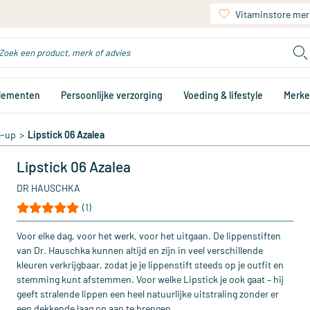
Vitaminstore mer
plementen
Persoonlijke verzorging
Voeding & lifestyle
Merk
e-up
>
Lipstick 06 Azalea
Lipstick 06 Azalea
DR HAUSCHKA
(1)
Voor elke dag, voor het werk, voor het uitgaan. De lippenstiften
van Dr. Hauschka kunnen altijd en zijn in veel verschillende
kleuren verkrijgbaar, zodat je je lippenstift steeds op je outfit en
stemming kunt afstemmen. Voor welke Lipstick je ook gaat – hij
geeft stralende lippen een heel natuurlijke uitstraling zonder er
een dekkende laag op aan te brengen.