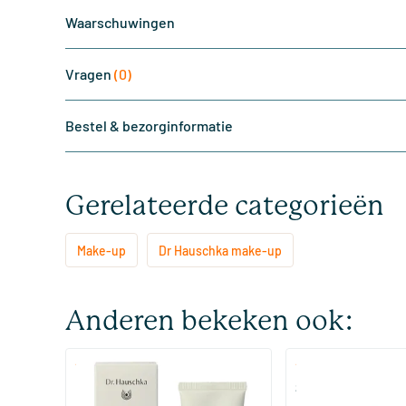
Waarschuwingen
Vragen
(0)
Bestel & bezorginformatie
Gerelateerde categorieën
Make-up
Dr Hauschka make-up
Anderen bekeken ook:
(2)
(2)
Foundation 01 Macadamia
Skin Equal Foundat