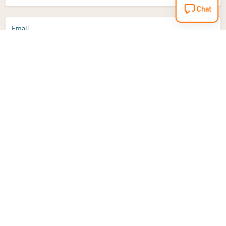
Chat
Email
Aanmelden
Heb je een vraag?
Email
info@vitaminstore.nl
Chat
Reactietijd 1-2 werkdagen
9-17u (indien onl
Klantenservice