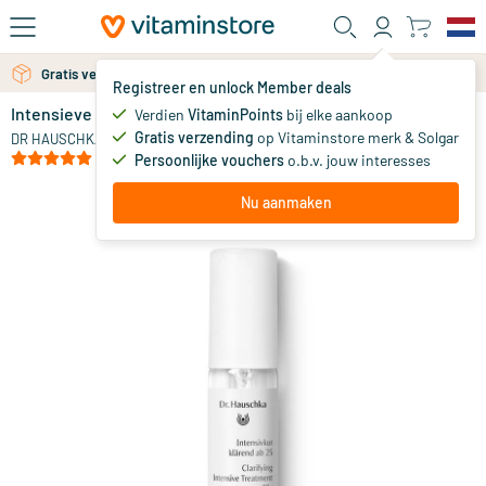
Ga naar de hoofdinhoud
Gratis persoonlijk advies via chat of email
Gratis verzending vanaf 25 euro
Registreer en unlock Member deals
Intensieve Kuur 25+ jaar
niet op voorraad
Verdien
VitaminPoints
bij elke aankoop
Gratis verzending
op Vitaminstore merk & Solgar
52
.
DR HAUSCHKA
50
(1)
Persoonlijke vouchers
o.b.v. jouw interesses
Nu aanmaken