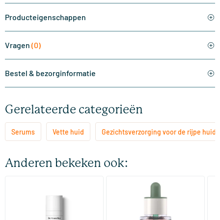
Producteigenschappen
Vragen
(0)
Bestel & bezorginformatie
Gerelateerde categorieën
Serums
Vette huid
Gezichtsverzorging voor de rijpe huid
Anderen bekeken ook:
(1)
Regeneratie Intensive
Peel Hyaluron Intense
HI
Nachtserum
Serum
30 ml
30 ml