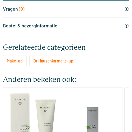
Vragen
(0)
Bestel & bezorginformatie
Gerelateerde categorieën
Make-up
Dr Hauschka make-up
Anderen bekeken ook:
(2)
(2)
Foundation 01 Macadamia
Skin Equal Foundation
Ve
Li
30 ml
30 ml
Dr Hauschka
MADARA
M
29
.
36
.
vanaf
vanaf
v
00
95