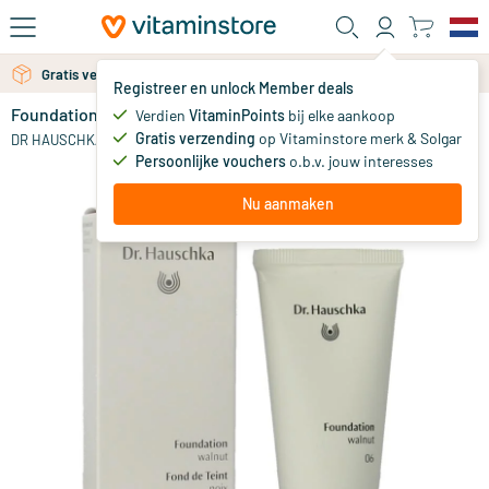
Ga naar de hoofdinhoud
Gratis verzending vanaf 25 euro
Registreer en unlock Member deals
Foundation 06 Walnut
niet op voorraad
Verdien
VitaminPoints
bij elke aankoop
Gratis verzending
op Vitaminstore merk & Solgar
29
.
DR HAUSCHKA
00
Persoonlijke vouchers
o.b.v. jouw interesses
Nu aanmaken