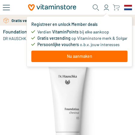
Ga naar de hoofdinhoud
Gratis verzending vanaf 25 euro
Registreer en unlock Member deals
Foundation 03 Chestnut
op voorraad
Verdien
VitaminPoints
bij elke aankoop
Gratis verzending
op Vitaminstore merk & Solgar
29
.
DR HAUSCHKA
00
Persoonlijke vouchers
o.b.v. jouw interesses
Nu aanmaken