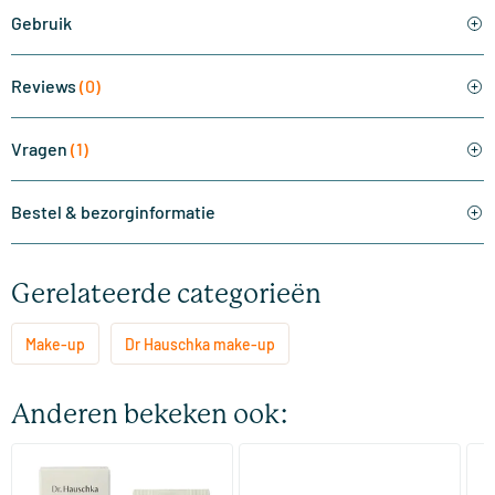
Gebruik
Reviews
(0)
Vragen
(1)
Bestel & bezorginformatie
Gerelateerde categorieën
Make-up
Dr Hauschka make-up
Anderen bekeken ook:
(2)
(2)
Foundation 01 Macadamia
Skin Equal Foundation
Ve