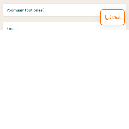
Voornaam (optioneel)
Chat
Email
Aanmelden
Heb je een vraag?
Email
info@vitaminstore.nl
Chat
Reactietijd 1-2 werkdagen
9-17u (indien onl