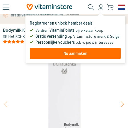
Ga naar de hoofdinhoud
Gratis persoonlijk advies via chat of email
Registreer en unlock Member deals
Bodymilk Kweepeer
op voorraad
Verdien
VitaminPoints
bij elke aankoop
Gratis verzending
op Vitaminstore merk & Solgar
21
.
DR HAUSCHKA
00
(2)
Persoonlijke vouchers
o.b.v. jouw interesses
Nu aanmaken