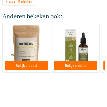
Kruiden & planten
Anderen bekeken ook:
Bee Pollen
Alka Bitter Original
Li
60 capsules
50/​100 ml
Cupplement
ALKA
Vi
14
.
14
.
vanaf
v
95
95
Bekijk product
Bekijk product