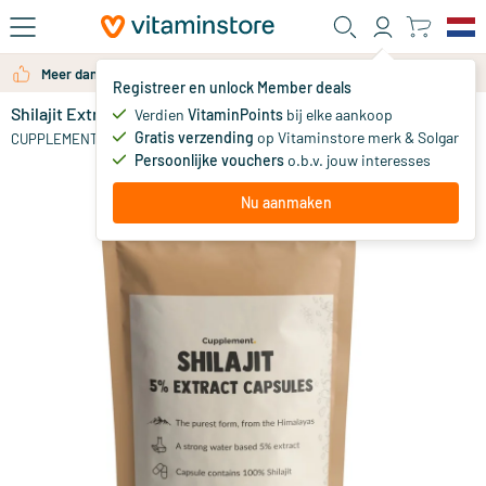
Ga naar de hoofdinhoud
Meer dan 325.000 tevreden klanten per jaar
Registreer en unlock Member deals
Shilajit Extract 5%
op voorraad
Verdien
VitaminPoints
bij elke aankoop
Gratis verzending
op Vitaminstore merk & Solgar
15
.
CUPPLEMENT
95
Persoonlijke vouchers
o.b.v. jouw interesses
Nu aanmaken