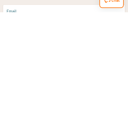
Chat
Email
Aanmelden
Heb je een vraag?
Email
info@vitaminstore.nl
Chat
Reactietijd 1-2 werkdagen
9-17u (indien onl
Klantenservice