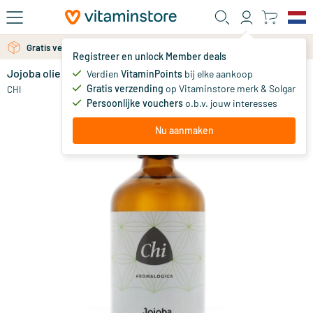
Ga naar de hoofdinhoud
Gratis verzending vanaf 25 euro
Registreer en unlock Member deals
Jojoba olie
op voorraad
Verdien
VitaminPoints
bij elke aankoop
Gratis verzending
op Vitaminstore merk & Solgar
14
.
CHI
95
Persoonlijke vouchers
o.b.v. jouw interesses
Nu aanmaken