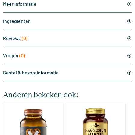
Meer informatie
Ingrediënten
Reviews
(0)
Vragen
(0)
Bestel & bezorginformatie
Anderen bekeken ook:
(510)
(287)
Super Magnesium
Magnesium Citrate
Bi
(Magnesium Citraat)
60/​120 tabletten
60/​120 tabletten