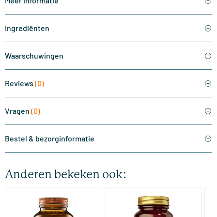
Meer informatie
Ingrediënten
Waarschuwingen
Reviews
(0)
Vragen
(0)
Bestel & bezorginformatie
Anderen bekeken ook:
(510)
(287)
Super Magnesium
Magnesium Citrate
Bi
(Magnesium Citraat)