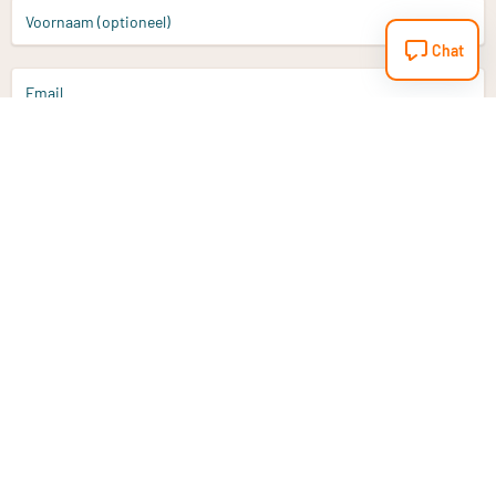
Voornaam (optioneel)
Chat
Email
Aanmelden
Heb je een vraag?
Email
info@vitaminstore.nl
Chat
Reactietijd 1-2 werkdagen
9-17u (indien onl