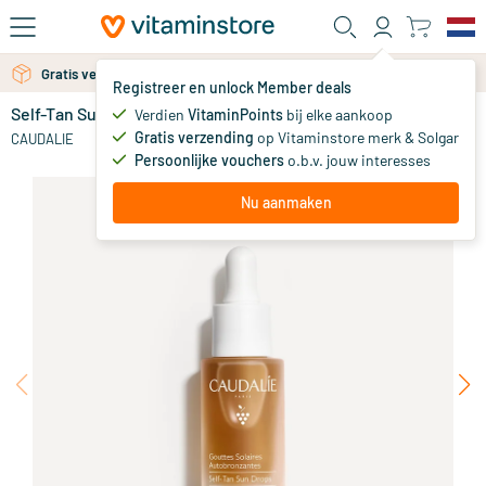
Ga naar de hoofdinhoud
Gratis verzending vanaf 25 euro
Gratis persoonlijk advies via chat of email
Registreer en unlock Member deals
Self-Tan Sun drops
op voorraad
Verdien
VitaminPoints
bij elke aankoop
Gratis verzending
op Vitaminstore merk & Solgar
20
.
CAUDALIE
90
Persoonlijke vouchers
o.b.v. jouw interesses
Nu aanmaken