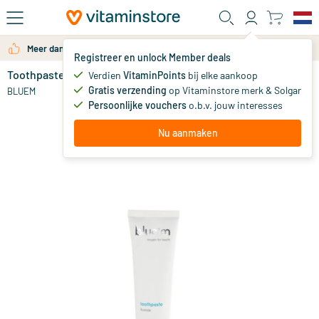
Ga naar de hoofdinhoud
Meer dan 325.000 tevreden klanten per jaar
Registreer en unlock Member deals
Toothpaste fluoride
op voorraad
Verdien
VitaminPoints
bij elke aankoop
Gratis verzending
op Vitaminstore merk & Solgar
13
.
BLUEM
75
Persoonlijke vouchers
o.b.v. jouw interesses
Nu aanmaken