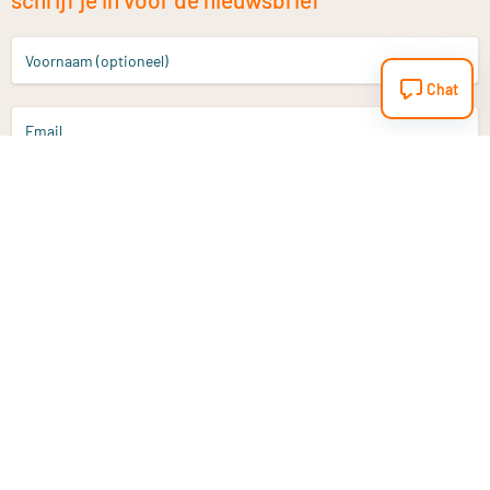
Voornaam (optioneel)
Chat
Email
Aanmelden
Heb je een vraag?
Email
info@vitaminstore.nl
Chat
Reactietijd 1-2 werkdagen
9-17u (indien onl