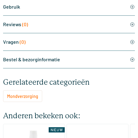
Gebruik
Reviews
(0)
Vragen
(0)
Bestel & bezorginformatie
Gerelateerde categorieën
Mondverzorging
Anderen bekeken ook:
NIEUW
Mouthwash
Mond & Keelspray
Sp