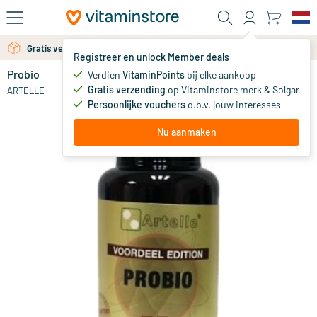
Ga naar de hoofdinhoud
Gratis persoonlijk advies via chat of email
Gratis verzending vanaf 25 euro
Registreer en unlock Member deals
Probio
op voorraad
Verdien
VitaminPoints
bij elke aankoop
Gratis verzending
op Vitaminstore merk & Solgar
11
.
ARTELLE
95
vanaf
Persoonlijke vouchers
o.b.v. jouw interesses
Nu aanmaken