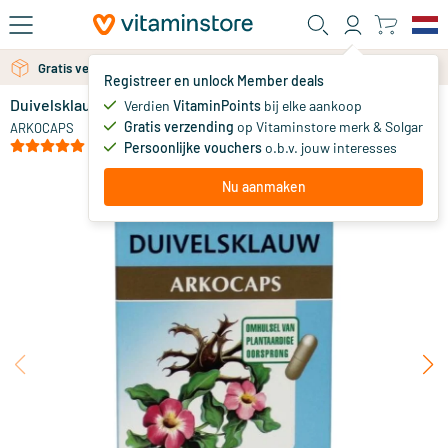
Ga naar de hoofdinhoud
Gratis persoonlijk advies via chat of email
Gratis verzending vanaf 25 euro
Registreer en unlock Member deals
Duivelsklauw
op voorraad
Verdien
VitaminPoints
bij elke aankoop
Gratis verzending
op Vitaminstore merk & Solgar
11
.
ARKOCAPS
00
vanaf
(1)
Persoonlijke vouchers
o.b.v. jouw interesses
Nu aanmaken