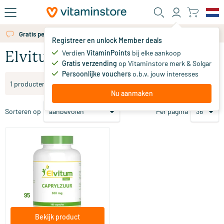
Ga naar de hoofdinhoud
Gratis persoonlijk advies via chat of email
Registreer en unlock Member deals
Verdien
VitaminPoints
bij elke aankoop
Elvitum
Gratis verzending
op Vitaminstore merk & Solgar
Persoonlijke vouchers
o.b.v. jouw interesses
Filter producten
1 producten
Nu aanmaken
Sorteren op
Per pagina
Caprylzuur 500mg
180 vegicaps
Elvitum
35
.
95
Bekijk product