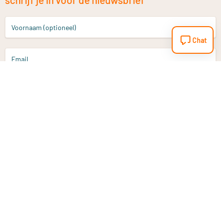
Voornaam (optioneel)
Chat
Email
Aanmelden
Heb je een vraag?
Email
info@vitaminstore.nl
Chat
Reactietijd 1-2 werkdagen
9-17u (indien onl