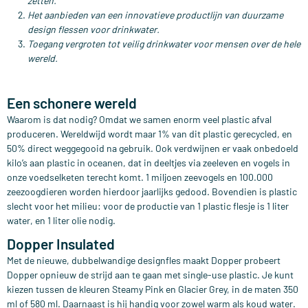
zetten.
Het aanbieden van een innovatieve productlijn van duurzame
design flessen voor drinkwater.
Toegang vergroten tot veilig drinkwater voor mensen over de hele
wereld.
Een schonere wereld
Waarom is dat nodig? Omdat we samen enorm veel plastic afval
produceren. Wereldwijd wordt maar 1% van dit plastic gerecycled, en
50% direct weggegooid na gebruik. Ook verdwijnen er vaak onbedoeld
kilo’s aan plastic in oceanen, dat in deeltjes via zeeleven en vogels in
onze voedselketen terecht komt. 1 miljoen zeevogels en 100.000
zeezoogdieren worden hierdoor jaarlijks gedood. Bovendien is plastic
slecht voor het milieu: voor de productie van 1 plastic flesje is 1 liter
water, en 1 liter olie nodig.
Dopper Insulated
Met de nieuwe, dubbelwandige designfles maakt Dopper probeert
Dopper opnieuw de strijd aan te gaan met single-use plastic. Je kunt
kiezen tussen de kleuren Steamy Pink en Glacier Grey, in de maten 350
ml of 580 ml. Daarnaast is hij handig voor zowel warm als koud water.