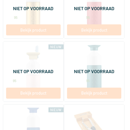
800 ml
350/​580 ml
NIET OP VOORRAAD
NIET OP VOORRAAD
Dopper
Dopper
29
.
32
.
vanaf
95
95
Bekijk product
Bekijk product
NIEUW
Dopper Steel Soft Pink x Flip
Insulated Green Lagoon
Straw Sunny Sorbe
350 ml
350/​580 ml
NIET OP VOORRAAD
NIET OP VOORRAAD
Dopper
Dopper
21
.
32
.
vanaf
95
95
Bekijk product
Bekijk product
NIEUW
Dopper Pacific Blue
Dopper Carrier
450 ml
1 exemplaar