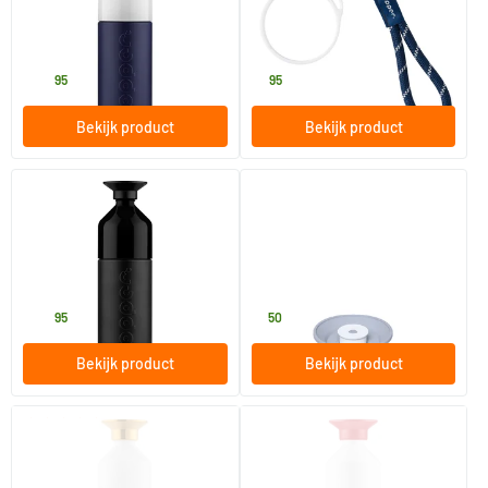
1 liter
1 stuk
Dopper
Dopper
44
.
9
.
95
95
Bekijk product
Bekijk product
(1)
(3)
Dopper Insulated Blazing
Dopper SportCap Arctic Grey
Black 1L
1 liter
1 stuk
Dopper
Dopper
44
.
7
.
95
50
Bekijk product
Bekijk product
(3)
Dopper Steel Gold
Insulated Deep Coral