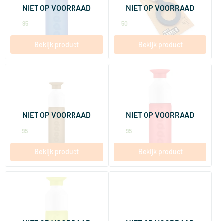
NIET OP VOORRAAD
NIET OP VOORRAAD
Dopper
Dopper
14
.
7
.
95
50
Bekijk product
Bekijk product
(1)
Dopper Harvest Sun
Dopper Original Coral Splash
450 ml
450 ml
NIET OP VOORRAAD
NIET OP VOORRAAD
Dopper
Dopper
13
.
14
.
95
95
Bekijk product
Bekijk product
(1)
Dopper Original Seahorse
Dopper SportCap Caribbean
Lime
Red
450 ml
1 stuk