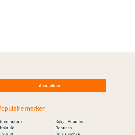
Aanmelden
Populaire merken
itaminstore
Solgar Vitamins
itakruid
Bonusan
io-Kult
Dr. Hauschka