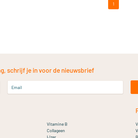
1
, schrijf je in voor de nieuwsbrief
Email
Vitamine B
V
Collageen
V
IJzer
B