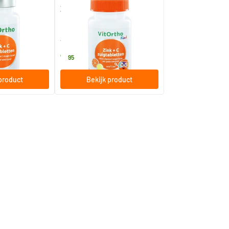
bletten
Zink + C kind zuigtabletten
tten
30 zuigtabletten
Vitortho
7
.
95
product
Bekijk product