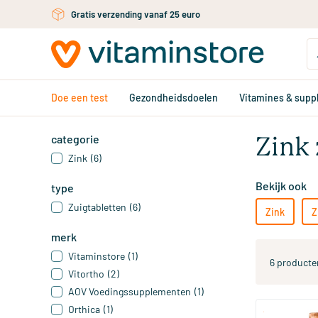
Gratis persoonlijk advies via chat of email
Ga naar de hoofdinhoud
Doe een test
Gezondheidsdoelen
Vitamines & sup
categorie
Zink 
Zink
(6)
Bekijk ook
type
Zuigtabletten
(6)
Zink
Z
merk
Vitaminstore
(1)
6 producte
Vitortho
(2)
AOV Voedingssupplementen
(1)
Orthica
(1)