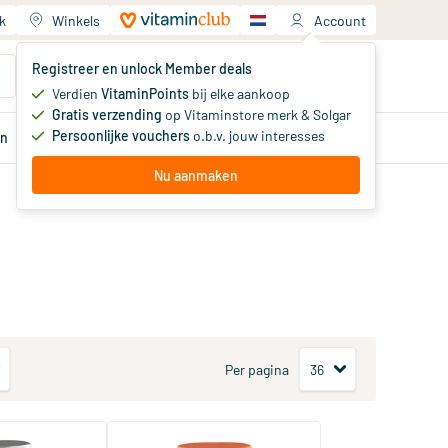
k
Winkels
Account
Jouw winkelwagen
Registreer en unlock Member deals
Je hebt nog geen producten
Verdien
VitaminPoints
bij elke aankoop
Gratis verzending
op Vitaminstore merk & Solgar
Persoonlijke vouchers
o.b.v. jouw interesses
en
Aanbiedingen
Member
deals
Advies
Nu aanmaken
Per pagina