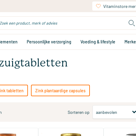
Vitaminstore mer
plementen
Persoonlijke verzorging
Voeding & lifestyle
Merk
zuigtabletten
ink tabletten
Zink plantaardige capsules
n
Sorteren op
(5)
(14)