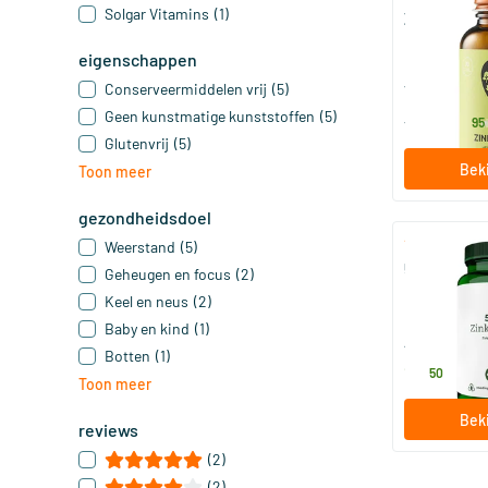
Solgar Vitamins
(1)
Zink zuigtab
eigenschappen
70 zuigta
Conserveermiddelen vrij
(5)
Vitaminstor
Geen kunstmatige kunststoffen
(5)
13
.
vanaf
95
Glutenvrij
(5)
Beki
Toon meer
gezondheidsdoel
Weerstand
(5)
534 Zink Ext
Geheugen en focus
(2)
Keel en neus
(2)
90 zuigta
Baby en kind
(1)
AOV Voedin
Botten
(1)
16
.
50
Toon meer
Beki
reviews
(2)
(2)