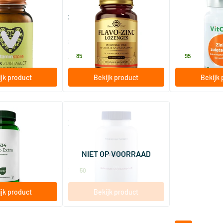
letten
Flavo Zinc lozenges (zink
Zink + C zuigta
zuigtabletten)
bletten
50 zuigtabletten
60 zuigtable
e
Solgar Vitamins
Vitortho
8
.
11
.
85
95
jk product
Bekijk product
Bekijk 
(1)
(2)
ra zuigtabletten
Zink zuigtabletten
bletten
90 zuigtabletten
NIET OP VOORRAAD
gssupplementen
Orthica
18
.
50
jk product
Bekijk product