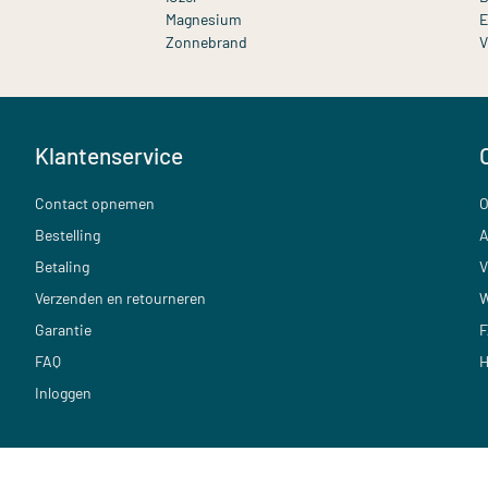
Magnesium
E
Zonnebrand
V
Klantenservice
Contact opnemen
O
Bestelling
A
Betaling
V
Verzenden en retourneren
W
Garantie
F
FAQ
H
Inloggen