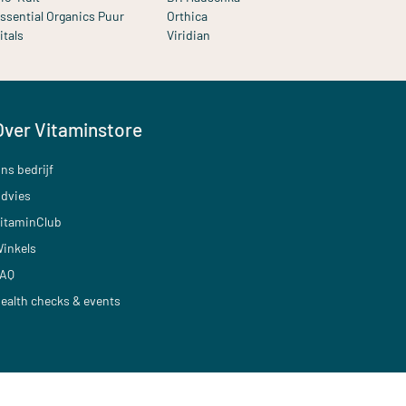
ssential Organics Puur
Orthica
itals
Viridian
Over Vitaminstore
ns bedrijf
dvies
itaminClub
inkels
AQ
ealth checks & events