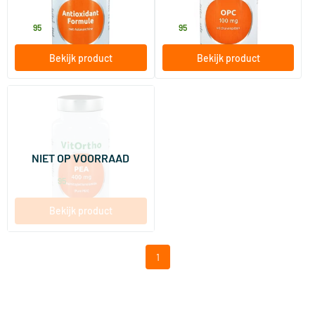
Vitortho
Vitortho
27
.
19
.
95
95
Bekijk product
Bekijk product
(2)
PEA 400 mg
palmitoylethanolamide
30/​90 vegicaps
NIET OP VOORRAAD
Vitortho
17
.
vanaf
95
Bekijk product
1