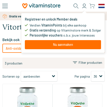
Ga naar de hoofdinhoud
Gratis verzending vanaf 25 euro
Registreer en unlock Member deals
Verdien
VitaminPoints
bij elke aankoop
Vitortho anti-oxidanten
Gratis verzending
op Vitaminstore merk & Solgar
Persoonlijke vouchers
o.b.v. jouw interesses
Bekijk ook
Nu aanmaken
Anti-oxidanten
Solgar Vitamins anti-oxidanten
Bonusan 
Filter producten
3 producten
Sorteren op
Per pagina
Antioxidant formule met
OPC 100 mg
astaxanthine
60 Plantaardige capsules
60 Plantaardige capsules