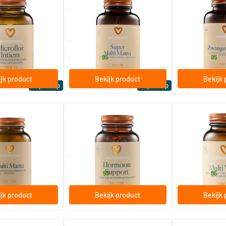
tiem
Super Multi Mama / Zwanger
Zwanger Omeg
Multivitamine
ardige capsules
60/​120 tabletten
60/​120 softg
e
Vitaminstore
Vitaminstore
27
.
23
.
vanaf
vanaf
95
95
jk product
Bekijk product
Bekijk 
Expert tip
Expert tip
(1)
(19)
Hormoon Support (voorheen
Multi Vrouw (Mu
Mena Formule)
apsules
60 vegicaps
e
Vitaminstore
Vitaminstore
24
.
28
.
vanaf
vanaf
5
95
95
jk product
Bekijk product
Bekijk 