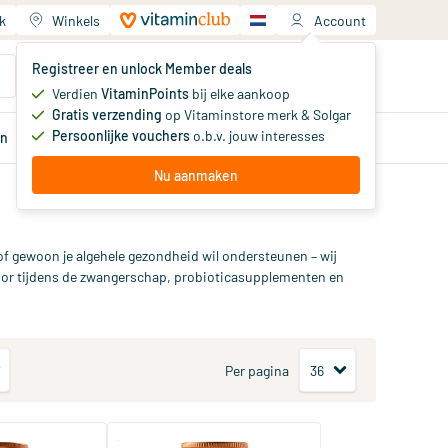
k
Winkels
Account
Jouw winkelwagen
Registreer en unlock Member deals
Je hebt nog geen producten
Verdien
VitaminPoints
bij elke aankoop
Gratis verzending
op Vitaminstore merk & Solgar
Persoonlijke vouchers
o.b.v. jouw interesses
en
Aanbiedingen
Member
deals
Advies
Nu aanmaken
of gewoon je algehele gezondheid wil ondersteunen – wij
oor tijdens de zwangerschap, probioticasupplementen en
Per pagina
(22)
(19)