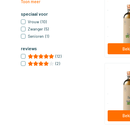
Toon meer
Actief Foli
speciaal voor
Folaat 400)
60 zuigta
Vrouw
(10)
Vitaminstor
Zwanger
(5)
15
.
Senioren
(1)
vanaf
95
reviews
Beki
(12)
(2)
Borage Olie
60 softge
Vitaminstor
40
.
vanaf
9
Beki