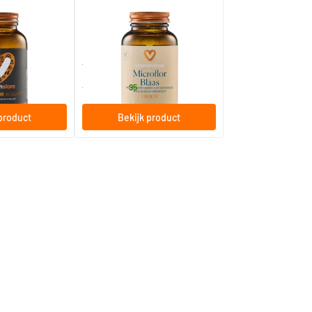
(5)
(1)
t
Microflor Blaas
60 capsules
Vitaminstore
34
.
vanaf
95
product
Bekijk product