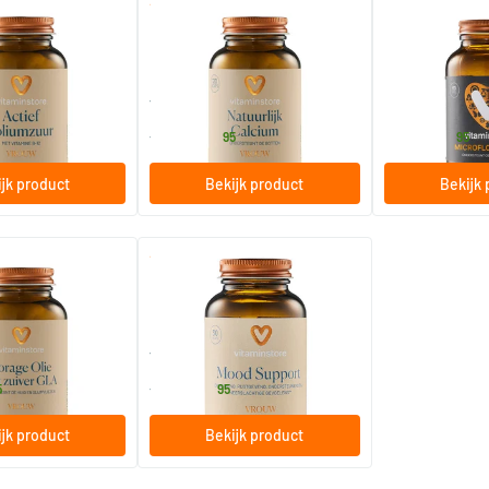
(16)
(2)
umzuur (voorheen
Natuurlijk Calcium
Microflor Weigh
bletten
120 capsules
60 capsules
e
Vitaminstore
Vitaminstore
24
.
26
.
vanaf
vanaf
95
95
jk product
Bekijk product
Bekijk 
(4)
(23)
 met Zuiver GLA
Mood Support
ls
30 Plantaardige capsules
e
Vitaminstore
19
.
vanaf
5
95
jk product
Bekijk product