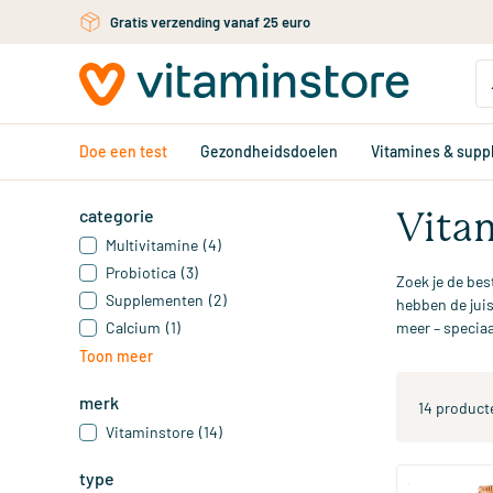
Gratis verzending vanaf 25 euro
Ga naar de hoofdinhoud
Doe een test
Gezondheidsdoelen
Vitamines & sup
categorie
Vita
Multivitamine
(4)
Probiotica
(3)
Zoek je de bes
Supplementen
(2)
hebben de jui
Calcium
(1)
meer – speciaa
Toon meer
merk
14 product
Vitaminstore
(14)
type