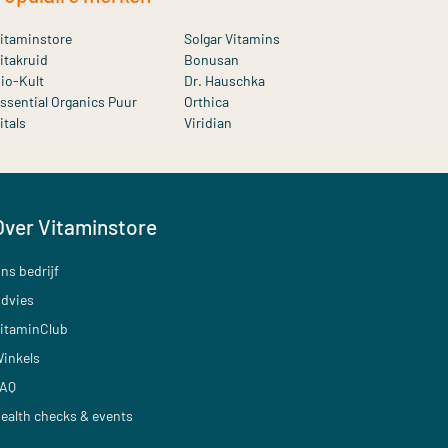
itaminstore
Solgar Vitamins
itakruid
Bonusan
io-Kult
Dr. Hauschka
ssential Organics Puur
Orthica
itals
Viridian
Over Vitaminstore
ns bedrijf
dvies
itaminClub
inkels
AQ
ealth checks & events