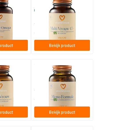
a
Multi Vrouw 45+
(Multivitamine)
els
60/​120 Plantaardige capsules
Vitaminstore
32
.
vanaf
95
product
Bekijk product
(16)
(19)
ltivitamine)
Meno Formule (isoflavonen)
60 capsules /​ 120 Plantaardige capsules
60 vegicaps
Vitaminstore
32
.
vanaf
95
product
Bekijk product