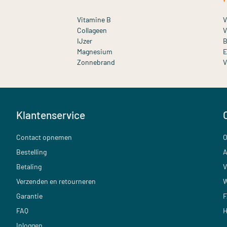
Vitamine B
V
Collageen
V
IJzer
B
Magnesium
E
Zonnebrand
V
Klantenservice
Contact opnemen
O
Bestelling
A
Betaling
V
Verzenden en retourneren
W
Garantie
F
FAQ
H
Inloggen