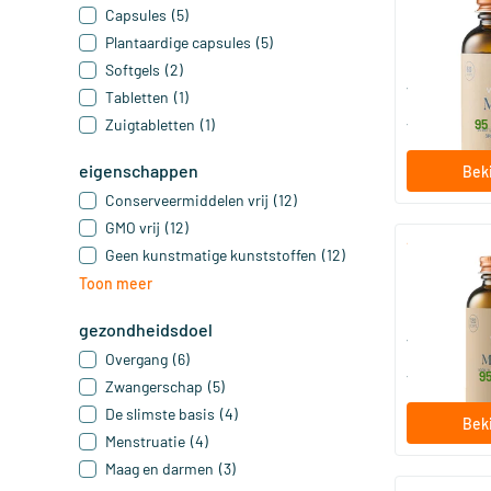
Capsules
(5)
Microflor In
Plantaardige capsules
(5)
60 Planta
Softgels
(2)
Vitaminstor
Tabletten
(1)
31
.
Zuigtabletten
(1)
vanaf
95
eigenschappen
Beki
Conserveermiddelen vrij
(12)
GMO vrij
(12)
Geen kunstmatige kunststoffen
(12)
Multi Mama
Toon meer
60/​120 c
gezondheidsdoel
Vitaminstor
Overgang
(6)
26
.
vanaf
9
Zwangerschap
(5)
De slimste basis
(4)
Beki
Menstruatie
(4)
Maag en darmen
(3)