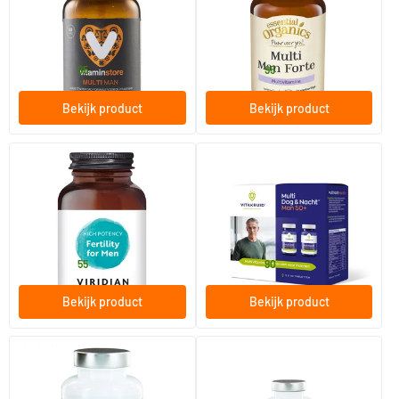
60/​120 tabletten
60/​120 vegicaps
Vitaminstore
Essential Organics Puur
36
.
39
.
vanaf
vanaf
95
95
Bekijk product
Bekijk product
(6)
(1)
Fertility for Men
Multi Dag & Nacht Man 50+
60/​120 vegicaps
60/​180 tabletten
Viridian
Vitakruid
23
.
29
.
vanaf
vanaf
55
90
Bekijk product
Bekijk product
(2)
Meer-in-1 man
Meer-in-1 man