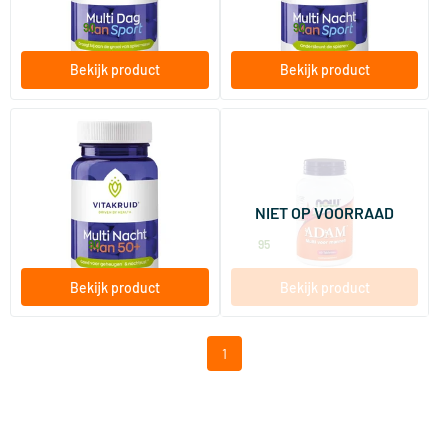
16
.
16
.
vanaf
vanaf
90
90
Bekijk product
Bekijk product
(3)
Multi Nacht Man 50+
Adam Multi voor Mannen
90 tabletten
60 tabletten
NIET OP VOORRAAD
Vitakruid
NOW
42
.
39
.
vanaf
90
95
Bekijk product
Bekijk product
1