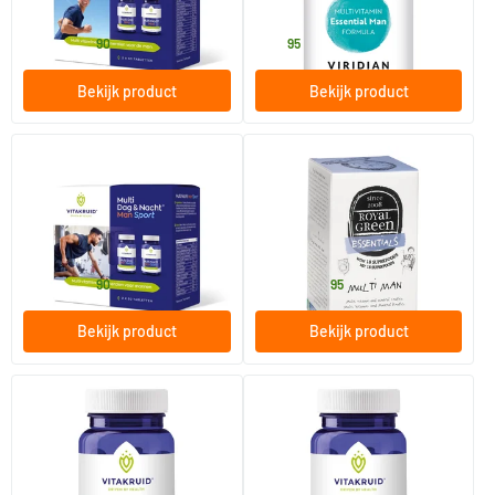
Vitakruid
Viridian
29
.
44
.
vanaf
90
95
Bekijk product
Bekijk product
(1)
(2)
Multi Dag & Nacht Man Sport
Royal Green Multi Man
60/​180 tabletten
60/​120 tabletten
Vitakruid
Royal Green
29
.
44
.
vanaf
vanaf
90
95
Bekijk product
Bekijk product
Multi Dag Man Sport
Multi Nacht Man Sport
30/​90 tabletten
30/​90 tabletten
Vitakruid
Vitakruid