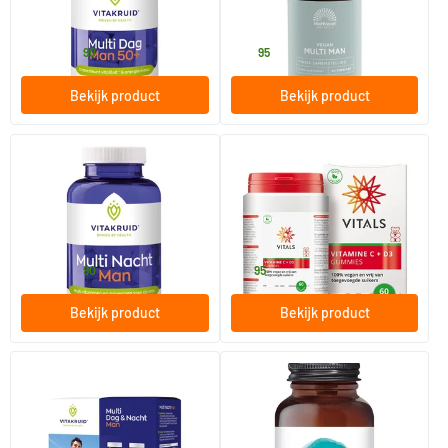
Vitakruid
Mattisson Healthstyle
16
.
28
.
vanaf
90
95
Bekijk product
Bekijk product
(2)
Multi Nacht Man
Vitamine C + D3 gummies
30 tabletten
60 gummies
Vitakruid
Vitals
16
.
19
.
vanaf
90
95
Bekijk product
Bekijk product
(1)
Multi Dag & Nacht Man
Essential Male Multi
60 tabletten
60 vegicaps