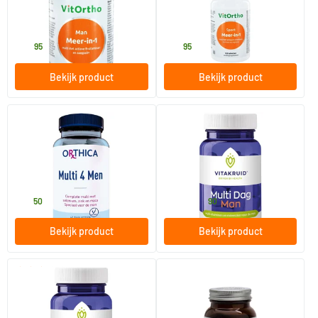
60 tabletten
120 tabletten
Vitortho
Vitortho
29
.
55
.
95
95
Bekijk product
Bekijk product
(4)
(1)
Multi 4 Men
Multi Dag Man
60 tabletten
30/​90 tabletten
Orthica
Vitakruid
37
.
16
.
vanaf
50
90
Bekijk product
Bekijk product
(2)
Multi Dag Man 50+
Vegan Multi Man
30/​90 tabletten
60 vegicaps