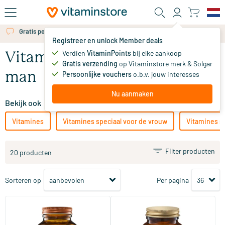
Ga naar de hoofdinhoud
Gratis persoonlijk advies via chat of email
Registreer en unlock Member deals
Verdien
VitaminPoints
bij elke aankoop
Vitamines speciaal voor de
Gratis verzending
op Vitaminstore merk & Solgar
man
Persoonlijke vouchers
o.b.v. jouw interesses
Nu aanmaken
Bekijk ook
Vitamines
Vitamines speciaal voor de vrouw
Vitamines s
Filter producten
20 producten
Sorteren op
Per pagina
(10)
(2)
Multi Man (Multivitaminen)
Multi Man Forte Puur