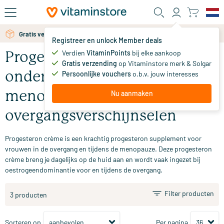
Ga naar de hoofdinhoud
Gratis verzending vanaf 25 euro
Gratis persoonlijk advies via chat of email
Registreer en unlock Member deals
Verdien
VitaminPoints
bij elke aankoop
Progesteron crème –
Gratis verzending
op Vitaminstore merk & Solgar
ondersteunt bij de
Persoonlijke vouchers
o.b.v. jouw interesses
menopauze en
Nu aanmaken
overgangsverschijnselen
Progesteron crème is een krachtig progesteron supplement voor
vrouwen in de overgang en tijdens de menopauze. Deze progesteron
crème breng je dagelijks op de huid aan en wordt vaak ingezet bij
oestrogeendominantie voor en tijdens de overgang.
Filter producten
3 producten
Sorteren op
Per pagina