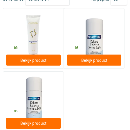
(52)
(1)
Progesterine Menopauzale
Kokoro Progest Balans cream
Crème
2.4%
60 gram
50 ml
Abanda
Nova Vitae
38
.
52
.
99
95
Bekijk product
Bekijk product
(1)
Kokoro Progest Balans cream
1.85%
100 ml
Nova Vitae
52
.
95
Bekijk product