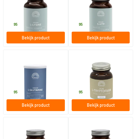
90 capsules
60 capsules
Mattisson Healthstyle
Mattisson Healthstyle
15
.
19
.
95
95
Bekijk product
Bekijk product
(1)
L-Glutamine poeder
L Tryptofaan 500 mg
250 gram
60 vegicaps
Mattisson Healthstyle
Mattisson Healthstyle
18
.
21
.
95
95
Bekijk product
Bekijk product
Gefermenteerde L-Leucine
Vegan N-Acetyl-L-Cysteïne
500mg
(NAC) 600 mg