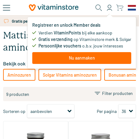
Ga naar de hoofdinhoud
Gratis persoonlijk advies via chat of email
Registreer en unlock Member deals
Verdien
VitaminPoints
bij elke aankoop
Mattisson Healthstyle
Gratis verzending
op Vitaminstore merk & Solgar
aminozuren
Persoonlijke vouchers
o.b.v. jouw interesses
Nu aanmaken
Bekijk ook
Aminozuren
Solgar Vitamins aminozuren
Bonusan amino
Filter producten
9 producten
Sorteren op
Per pagina
(2)
L-Lysine+ met vitamine C
Vegan 5-htp