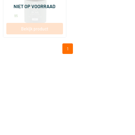
NIET OP VOORRAAD
Mattisson Healthstyle
27
.
95
Bekijk product
1