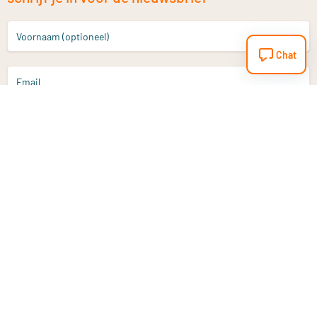
Voornaam (optioneel)
Chat
Email
Aanmelden
Heb je een vraag?
Email
info@vitaminstore.nl
Chat
Reactietijd 1-2 werkdagen
9-17u (indien onl