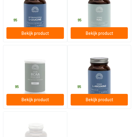
60 vegicaps
60 Plantaardige capsules
Mattisson Healthstyle
Mattisson Healthstyle
19
.
19
.
95
95
Bekijk product
Bekijk product
Vegan BCAA 2:1:1 Poeder
L-Arginine 500mg
250 gram
60 vegicaps
Mattisson Healthstyle
Mattisson Healthstyle
24
.
17
.
95
95
Bekijk product
Bekijk product
Vegan BCAA 2:1:1 Capsules
120 capsules